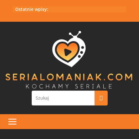
Przejdź
Ostatnie wpisy:
do
treści