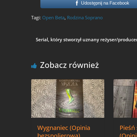
Udostępnij na Facebook
Tagi:
Open Beta
,
Rodzina Soprano
Serial, który stworzył uznany reżyser/produc
Zobacz również
Wygnaniec (Opinia
Pieśń 
bezspolierowa)
(Opin