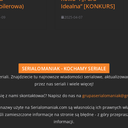
oilerowa)
Idealna” [KONKURS]
2-09
2025-04-07
SERIALOMANIAK - KOCHAMY SERIALE
riali. Znajdziecie tu najnowsze wiadomości serialowe, aktualizow
przez nas seriali i wiele więcej!
się z nami skontaktować? Napisz do nas na
grupaserialomaniak@g
z nazwy użyte na Serialomaniak.com są własnością ich prawnych właś
eśli zamieszczone informacje na stronie są błędne - z góry przepra
informacji.