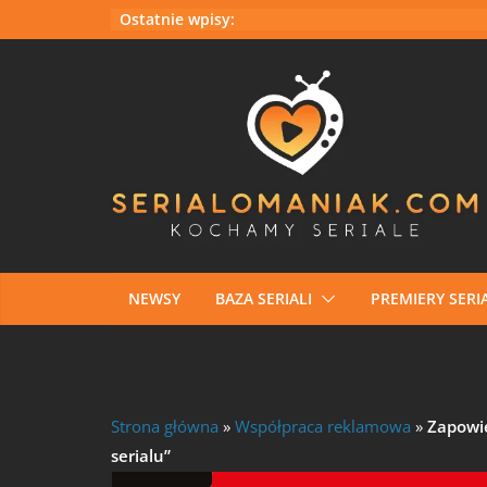
Przejdź
Ostatnie wpisy:
do
treści
NEWSY
BAZA SERIALI
PREMIERY SERIA
Strona główna
»
Współpraca reklamowa
»
Zapowie
serialu”