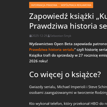
INFORMACJA PRASOWA
WSPÓŁPRACA REKLAMOWA
Zapowiedź książki „K
Prawdziwa historia se
2025-12-29
Sebastian Smyk
Wydawnictwo Open Beta zapowiada patronow
Prawdziwa historia serialu
” czyli historię se
Książka trafi do sprzedaży w 27 rocznicę emis
2026 roku!
Co więcej o książce?
Gwiazdy serialu, Michael Imperioli i Steve Sch
osobami zaangażowanymi w tworzenie Rodziny 
Kto wykonał telefon, który przekonał HBO do r