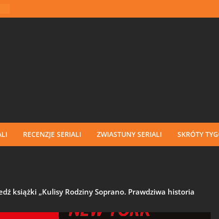
LI
RECENZJE SERIALI
ZWIASTUNY SERIALI
SKRÓTY TY
dź książki „Kulisy Rodziny Soprano. Prawdziwa historia