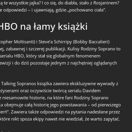
 te wszystkie jajka? I co się, do diabła, stało z Rosjaninem?
 odpowiedzi – i ujawniają, gdzie „pochowano ciała”.
 HBO na łamy książki
pher Moltisanti) i Steve’a Schirripy (Bobby Baccalieri)
, zabawnej i szczerej publikacji. Kulisy Rodziny Soprano to
 serialu HBO, który stał się globalnym fenomenem
wizji i do dziś pozostaje jednym z najchętniej oglądanych
Talking Sopranos książka zawiera ekskluzywne wywiady z
eżyserami oraz oczywiście twórcą serialu Davidem
 niesamowite historie, na które fani Rodziny Soprano
ka obejmuje całą historię jego powstawania – od pierwszego
czerń”. Zawiera także odpowiedzi na pytania nadesłane przez
które nikt spoza ekipy nawet nie wiedział, że warto zapytać.