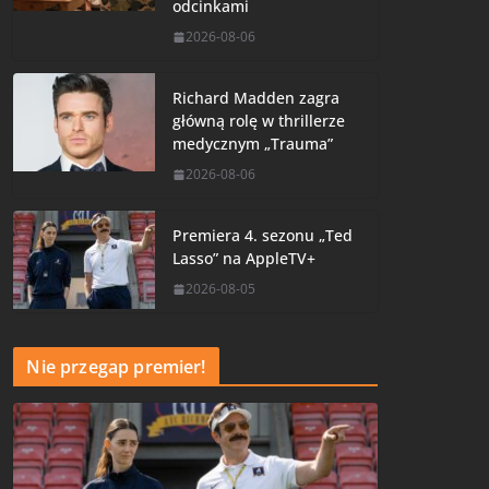
odcinkami
2026-08-06
Richard Madden zagra
główną rolę w thrillerze
medycznym „Trauma”
2026-08-06
Premiera 4. sezonu „Ted
Lasso” na AppleTV+
2026-08-05
Nie przegap premier!