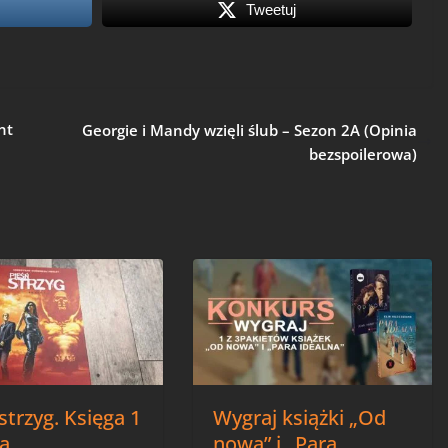
Tweetuj
ent
Georgie i Mandy wzięli ślub – Sezon 2A (Opinia
bezspoilerowa)
strzyg. Księga 1
Wygraj książki „Od
ia
nowa” i „Para