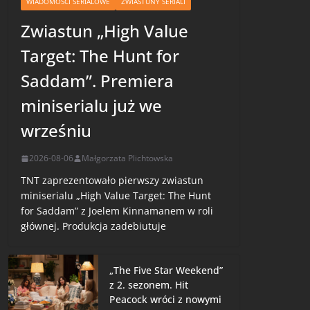
WIADOMOŚCI SERIALOWE
ZWIASTUNY SERIALI
Zwiastun „High Value
Target: The Hunt for
Saddam”. Premiera
miniserialu już we
wrześniu
2026-08-06
Małgorzata Plichtowska
TNT zaprezentowało pierwszy zwiastun
miniserialu „High Value Target: The Hunt
for Saddam” z Joelem Kinnamanem w roli
głównej. Produkcja zadebiutuje
„The Five Star Weekend”
z 2. sezonem. Hit
Peacock wróci z nowymi