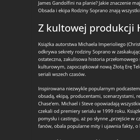
James Gandolfini na planie? Jakie znaczenie mają
Obsada i ekipa Rodziny Soprano znają wszystkie
Z kultowej produkcji
Książka autorstwa Michaela Imperioliego (Christo
odkrywa sekrety rodziny Soprano w zaskakującej
ostateczna, zakulisowa historia przełomowego
kulturowym, zapoczątkował nową Złotą Erę Tele
seriali wszech czasów.
Inspirowana niezwykle popularnym podcastem 
obsadą, ekipą, producentami, scenarzystami, r
Chase’em. Michael i Steve opowiadają wszystkie
czekali od premiery serialu w 1999 roku. Książ
pomysłu i castingu, aż po słynne „przejście w 
fanów, obala popularne mity i ujawnia fakty, o 