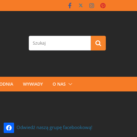
GODNIA
WYWIADY
O NAS
Odwiedź naszą grupę facebookową!