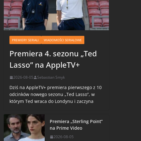
PREMIERY SERIALI
WIADOMOŚCI SERIALOWE
Premiera 4. sezonu „Ted
Lasso” na AppleTV+
2026-08-05
Sebastian Smyk
Dziś na AppleTV+ premiera pierwszego z 10
odcinków nowego sezonu „Ted Lasso”, w
którym Ted wraca do Londynu i zaczyna
Premiera „Sterling Point”
na Prime Video
2026-08-05