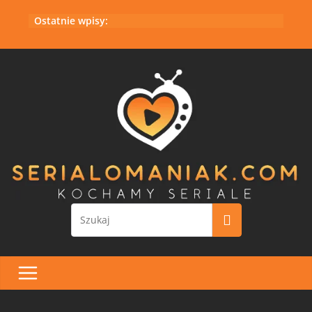
Przejdź
Ostatnie wpisy:
do
treści