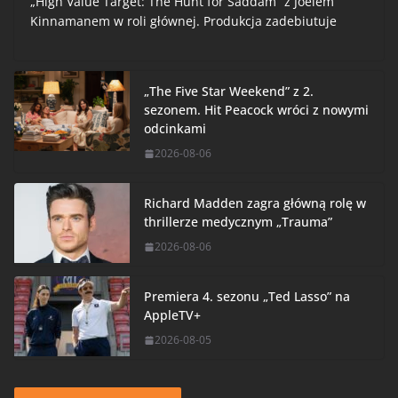
„High Value Target: The Hunt for Saddam” z Joelem
Kinnamanem w roli głównej. Produkcja zadebiutuje
„The Five Star Weekend” z 2.
sezonem. Hit Peacock wróci z nowymi
odcinkami
2026-08-06
Richard Madden zagra główną rolę w
thrillerze medycznym „Trauma”
2026-08-06
Premiera 4. sezonu „Ted Lasso” na
AppleTV+
2026-08-05