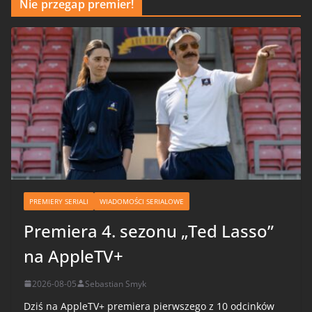
Nie przegap premier!
PREMIERY SERIALI
WIADOMOŚCI SERIALOWE
Premiera 4. sezonu „Ted Lasso”
na AppleTV+
2026-08-05
Sebastian Smyk
Dziś na AppleTV+ premiera pierwszego z 10 odcinków