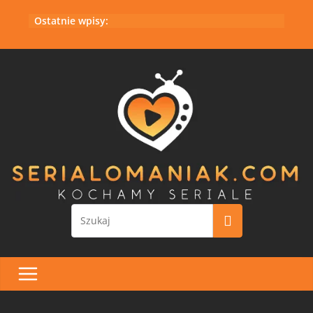
Przejdź
Ostatnie wpisy:
do
treści