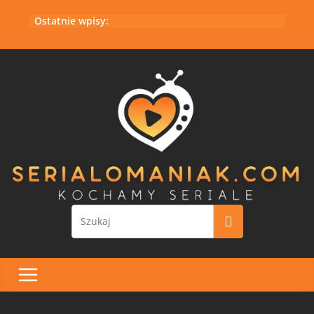
Przejdź
Ostatnie wpisy:
do
treści