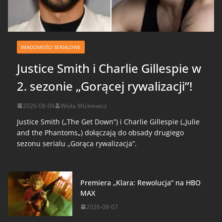
WIADOMOŚCI SERIALOWE
Justice Smith i Charlie Gillespie w
2. sezonie „Gorącej rywalizacji”!
2026-08-09
Wiola Mickiewicz
Justice Smith („The Get Down”) i Charlie Gillespie („Julie
and the Phantoms„) dołączają do obsady drugiego
sezonu serialu „Gorąca rywalizacja”.
Premiera „Klara: Rewolucja” na HBO
MAX
2026-08-07