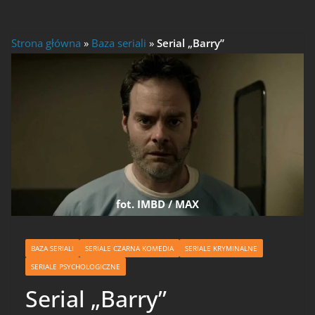
Strona główna
»
Baza seriali
»
Serial „Barry”
fot. IMBD / MAX
BAZA SERIALI
SERIALE CZARNA KOMEDIA
SERIALE KRYMINALNE
SERIALE PSYCHOLOGICZNE
Serial „Barry”