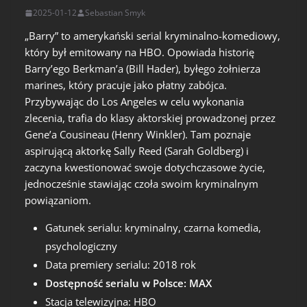
2025-01-12
Sebastian Smyk
„Barry” to amerykański serial kryminalno-komediowy,
który był emitowany na HBO. Opowiada historię
Barry’ego Berkman’a (Bill Hader), byłego żołnierza
marines, który pracuje jako płatny zabójca.
Przybywając do Los Angeles w celu wykonania
zlecenia, trafia do klasy aktorskiej prowadzonej przez
Gene’a Cousineau (Henry Winkler). Tam poznaje
aspirującą aktorkę Sally Reed (Sarah Goldberg) i
zaczyna kwestionować swoje dotychczasowe życie,
jednocześnie stawiając czoła swoim kryminalnym
powiązaniom.
Gatunek serialu: kryminalny, czarna komedia,
psychologiczny
Data premiery serialu: 2018 rok
Dostępność serialu w Polsce:
MAX
Stacja telewizyjna: HBO