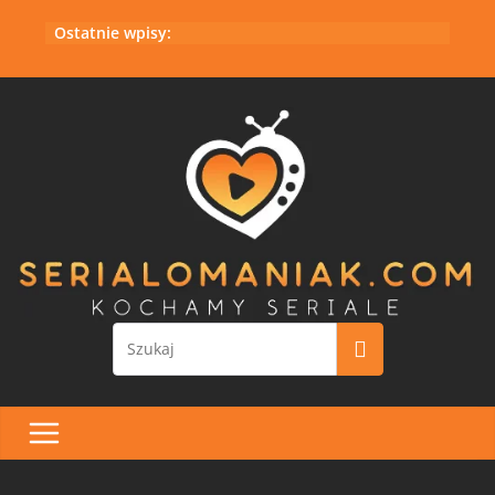
Przejdź
Ostatnie wpisy:
do
treści