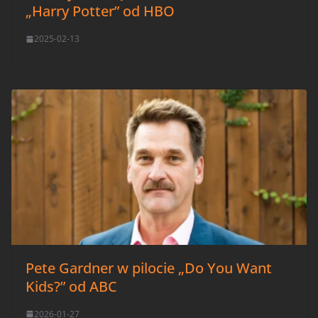
„Harry Potter” od HBO
2025-02-13
Pete Gardner w pilocie „Do You Want
Kids?” od ABC
2026-01-27