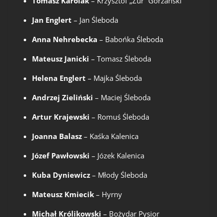
Tomasz Karolak
– Krzysztof „Żur” Górzański
Jan Englert
– Jan Śleboda
Anna Nehrebecka
– Babońka Śleboda
Mateusz Janicki
– Tomasz Śleboda
Helena Englert
– Majka Śleboda
Andrzej Zieliński
– Maciej Śleboda
Artur Krajewski
– Romuś Śleboda
Joanna Balasz
– Kaśka Kalenica
Józef Pawłowski
– Józek Kalenica
Kuba Dyniewicz
– Młody Śleboda
Mateusz Kmiecik
– Hyrny
Michał Królikowski
– Bożydar Pysior