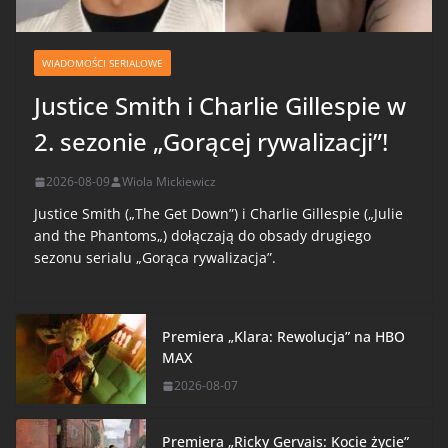
WIADOMOŚCI SERIALOWE
Justice Smith i Charlie Gillespie w
2. sezonie „Gorącej rywalizacji”!
2026-08-09
Wiola Mickiewicz
Justice Smith („The Get Down”) i Charlie Gillespie („Julie
and the Phantoms„) dołączają do obsady drugiego
sezonu serialu „Gorąca rywalizacja”.
Premiera „Klara: Rewolucja” na HBO
MAX
2026-08-07
Premiera „Ricky Gervais: Kocie życie”