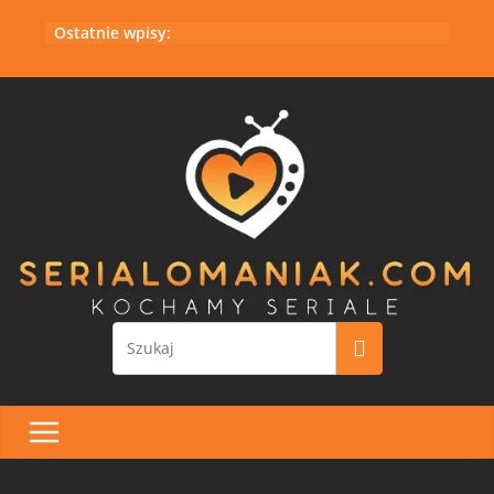
Przejdź
Ostatnie wpisy:
do
treści