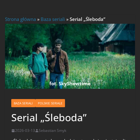
Strona główna
»
Baza seriali
»
Serial „Śleboda”
fot. SkyShowtime
BAZA SERIALI
POLSKIE SERIALE
Serial „Śleboda”
2026-03-13
Sebastian Smyk