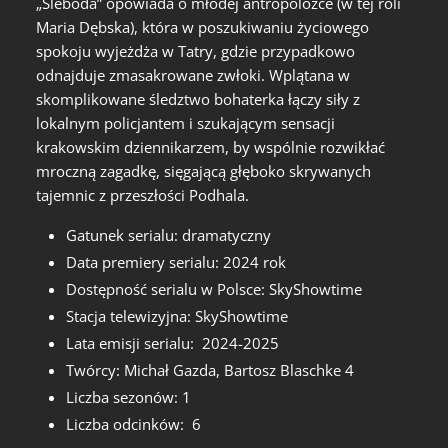
„Śleboda” opowiada o młodej antropolożce (w tej roli
Maria Dębska), która w poszukiwaniu życiowego
spokoju wyjeżdża w Tatry, gdzie przypadkowo
odnajduje zmasakrowane zwłoki. Wplątana w
skomplikowane śledztwo bohaterka łączy siły z
lokalnym policjantem i szukającym sensacji
krakowskim dziennikarzem, by wspólnie rozwikłać
mroczną zagadkę, sięgającą głęboko skrywanych
tajemnic z przeszłości Podhala.
Gatunek serialu: dramatyczny
Data premiery serialu: 2024 rok
Dostępność serialu w Polsce:
SkyShowtime
Stacja telewizyjna: SkyShowtime
Lata emisji serialu: 2024-2025
Twórcy: Michał Gazda, Bartosz Blaschke 4
Liczba sezonów: 1
Liczba odcinków: 6