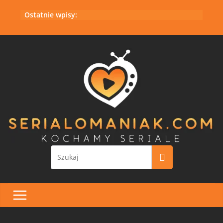
Przejdź
Ostatnie wpisy:
do
treści