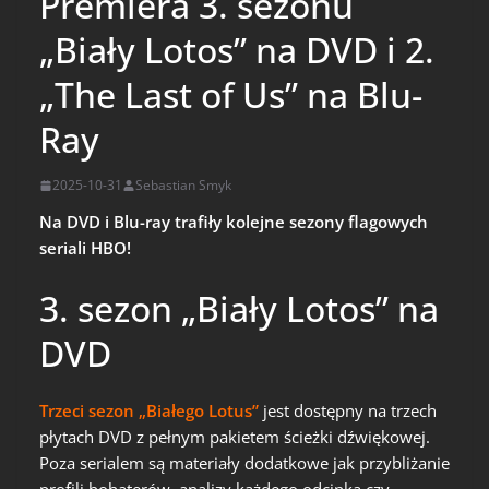
Premiera 3. sezonu
„Biały Lotos” na DVD i 2.
„The Last of Us” na Blu-
Ray
2025-10-31
Sebastian Smyk
Na DVD i Blu-ray trafiły kolejne sezony flagowych
seriali HBO!
3. sezon „Biały Lotos” na
DVD
Trzeci sezon „Białego Lotus”
jest dostępny na trzech
płytach DVD z pełnym pakietem ścieżki dźwiękowej.
Poza serialem są materiały dodatkowe jak przybliżanie
profili bohaterów, analizy każdego odcinka czy