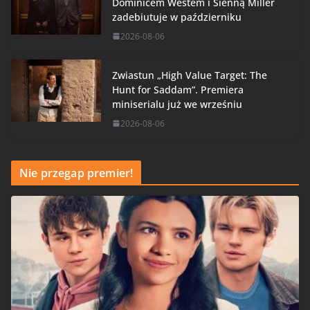
Dominicem Westem i Sienną Miller
zadebiutuje w październiku
2026-08-06
Zwiastun „High Value Target: The
Hunt for Saddam”. Premiera
miniserialu już we wrześniu
2026-08-06
Nie przegap premier!