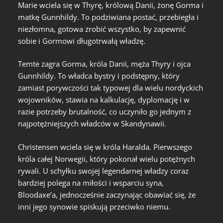
Marie wciela się w Thyrę, królową Danii, żonę Gorma i
matkę Gunnhildy. To podziwiana postać, przebiegła i
niezłomna, gotowa zrobić wszystko, by zapewnić
sobie i Gormowi długotrwałą władzę.
Temte zagra Gorma, króla Danii, męża Thyry i ojca
Gunnhildy. To władca bystry i podstępny, który
zamiast porywczości tak typowej dla wielu nordyckich
wojowników, stawia na kalkulację, dyplomację i w
razie potrzeby brutalność, co uczyniło go jednym z
najpotężniejszych władców w Skandynawii.
Christensen wciela się w króla Haralda. Pierwszego
króla całej Norwegii, który pokonał wielu potężnych
rywali. U schyłku swojej legendarnej władzy coraz
bardziej polega na miłości i wsparciu syna,
Bloodaxe’a, jednocześnie zaczynając obawiać się, że
inni jego synowie spiskują przeciwko niemu.