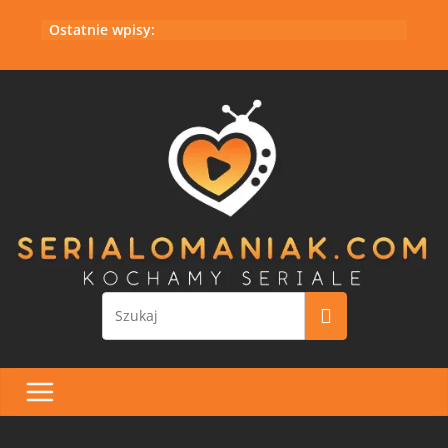
Przejdź
Ostatnie wpisy:
do
treści