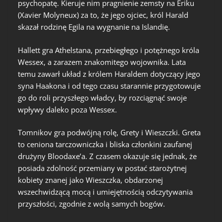
psychopatę. Kieruje nim pragnienie zemsty na Eriku
(Xavier Molyneux) za to, że jego ojciec, król Harald
skazał rodzinę Egila na wygnanie na Islandię.
Hallett gra Athelstana, przebiegłego i potężnego króla
Wessex, a zarazem znakomitego wojownika. Lata
temu zawarł układ z królem Haraldem dotyczący jego
syna Haakona i od tego czasu starannie przygotowuje
go do roli przyszłego władcy, by rozciągnąć swoje
wpływy daleko poza Wessex.
Tomnikov gra podwójną rolę, Grety i Wieszczki. Greta
to ceniona tarczowniczka i bliska członkini zaufanej
drużyny Bloodaxe’a. Z czasem okazuje się jednak, że
posiada zdolność przemiany w postać starożytnej
kobiety znanej jako Wieszczka, obdarzonej
wszechwidzącą mocą i umiejętnością odczytywania
przyszłości, zgodnie z wolą samych bogów.