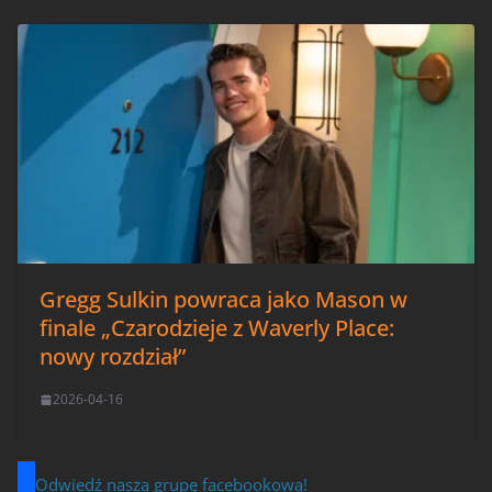
Gregg Sulkin powraca jako Mason w
finale „Czarodzieje z Waverly Place:
nowy rozdział”
2026-04-16
Odwiedź naszą grupę facebookową!