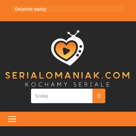
Przejdź
Ostatnie wpisy:
do
treści