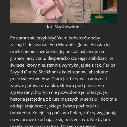
fot. Skyshowtime
Postaram się przybliżyć Wam bohaterów żeby
zachęcić do seansu. Ana Morantes (Juana Acosta) to
ucieleśnienie zagubienia. Jej postać balansuje na
granicy jawy i snu, desperacko szukając stabilizacji w
świecie, który nieustannie wymyka jej się z rąk. Fariba
Sayyid (Fariba Sheikhan) z kolei stanowi absolutne
przeciwieństwo Any. Ostra jak brzytwa, cyniczna i
zawsze gotowa do ataku, skrywa pod pancerzem
agresji rany, których nie pozwolono jej uleczyć. Jej
historia jest jedną z brutalniejszych w serialu i dobitnie
oddaje krajobraz z jakiego świata pochodzi ta
bohaterka. Kolejni są państwo Polan, którzy wyglądają
na wzorowe i kochające się małżeństwo. Nie byłam
przekonana co do aktora, którego na pewno