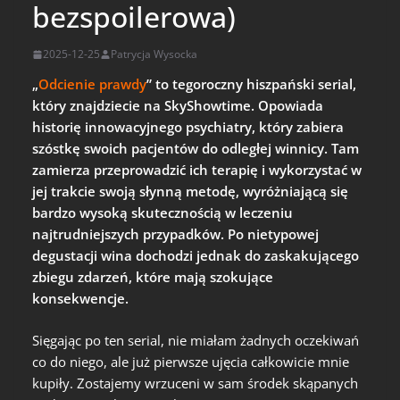
bezspoilerowa)
2025-12-25
Patrycja Wysocka
„
Odcienie prawdy
” to tegoroczny hiszpański serial,
który znajdziecie na SkyShowtime. Opowiada
historię innowacyjnego psychiatry, który zabiera
szóstkę swoich pacjentów do odległej winnicy. Tam
zamierza przeprowadzić ich terapię i wykorzystać w
jej trakcie swoją słynną metodę, wyróżniającą się
bardzo wysoką skutecznością w leczeniu
najtrudniejszych przypadków. Po nietypowej
degustacji wina dochodzi jednak do zaskakującego
zbiegu zdarzeń, które mają szokujące
konsekwencje.
Sięgając po ten serial, nie miałam żadnych oczekiwań
co do niego, ale już pierwsze ujęcia całkowicie mnie
kupiły. Zostajemy wrzuceni w sam środek skąpanych