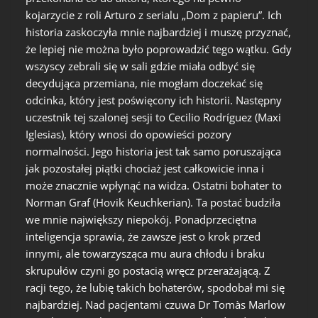
kojarzycie z roli Arturo z serialu „Dom z papieru”. Ich
historia zaskoczyła mnie najbardziej i muszę przyznać,
że lepiej nie można było poprowadzić tego wątku. Gdy
wszyscy zebrali się w sali gdzie miała odbyć się
decydująca przemiana, nie mogłam doczekać się
odcinka, który jest poświęcony ich historii. Następny
uczestnik tej szalonej sesji to Cecilio Rodríguez (Maxi
Iglesias), który wnosi do opowieści pozory
normalności. Jego historia jest tak samo poruszająca
jak pozostałej piątki chociaż jest całkowicie inna i
może znacznie wpłynąć na widza. Ostatni bohater to
Norman Graf (Hovik Keuchkerian). Ta postać budziła
we mnie największy niepokój. Ponadprzeciętna
inteligencja sprawia, że zawsze jest o krok przed
innymi, ale towarzysząca mu aura chłodu i braku
skrupułów czyni go postacią wręcz przerażającą. Z
racji tego, że lubię takich bohaterów, spodobał mi się
najbardziej. Nad pacjentami czuwa Dr Tomàs Marlow