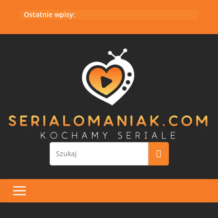
Przejdź
Ostatnie wpisy:
do
treści