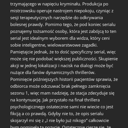
trzymającego w napięciu kryminału. Produkcja po
mistrzowsku operuje nastrojem niepokoju, czyniąc z
sesji terapeutycznych narzędzie do odkrywania
bolesnej prawdy. Pomimo tego, że pod koniec serialu
poznajemy tożsamość osoby, która jest zabójcą to ten
serial jest idealnym wyborem dla widza, który ceni
sobie inteligentne, wielowarstwowe zagadki.
Pamiętajcie jednak, że to dość specyficzny serial, więc
może się nie podobać większej publiczności. Skupienie
akcji w jednej lokalizacji i nacisk na dialogi może być
nużące dla fanów dynamicznych thrillerów.
Pominięcie późniejszych historii pacjentów sprawia, że
odbiorca może odczuwać brak pełnego zamknięcia
sezonu 1, więc mam nadzieję, że stacja zdecyduje się
na kontynuację. Jak przystało na finał thrillera
psychologicznego ostatecznie sami nie wiecie co jest
fikcją a co prawdą. Gdyby nie to, że opis serialu
skojarzył mi się z „I nie było już nikogo” całkowicie
bym pominęła tą pozycję. Ostatecznie cieszę się, że