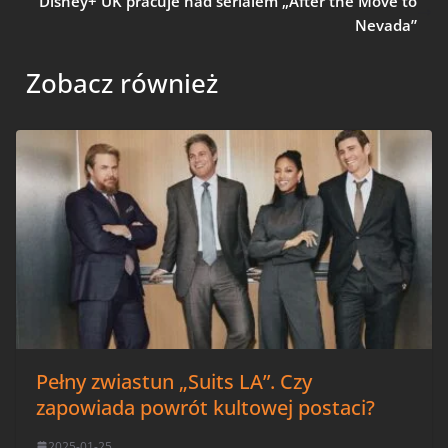
Disney+ UK pracuje nad serialem „After the Move to
Nevada”
Zobacz również
Pełny zwiastun „Suits LA”. Czy
zapowiada powrót kultowej postaci?
2025-01-25