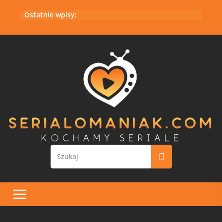
Przejdź
Ostatnie wpisy:
do
treści