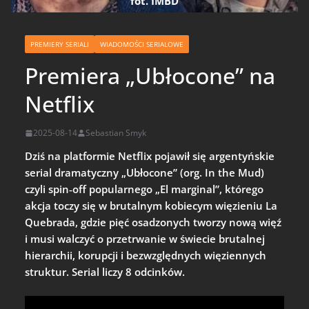
fot. IMBD
PREMIERY SERIALI
WIADOMOŚCI SERIALOWE
Premiera „Ubłocone” na
Netflix
2025-08-14
Sebastian Smyk
Dziś na platformie Netflix pojawił się argentyńskie
serial dramatyczny „Ubłocone” (org. In the Mud)
czyli spin‑off popularnego „El marginal”, którego
akcja toczy się w brutalnym kobiecym więzieniu La
Quebrada, gdzie pięć osadzonych tworzy nową więź
i musi walczyć o przetrwanie w świecie brutalnej
hierarchii, korupcji i bezwzględnych więziennych
struktur. Serial liczy 8 odcinków.