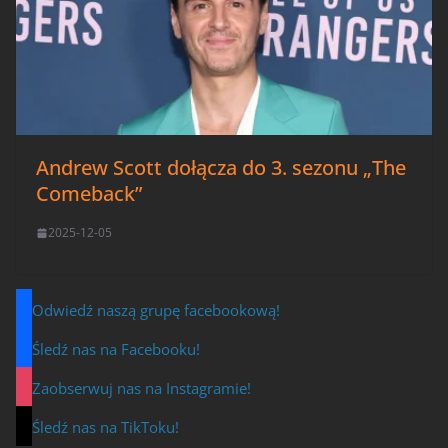
Andrew Scott dołącza do 3. sezonu „The
Comeback”
2025-12-05
Odwiedź naszą grupę facebookową!
Śledź nas na Facebooku!
Zaobserwuj nas na Instagramie!
Śledź nas na TikToku!