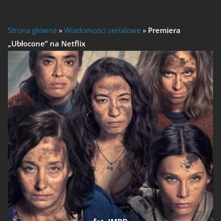
Strona główna
»
Wiadomości serialowe
»
Premiera
„Ubłocone” na Netflix