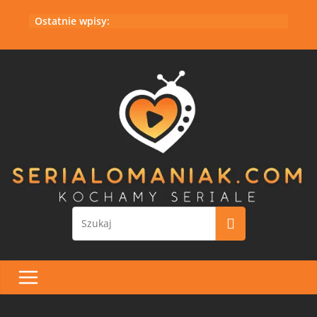
Przejdź
Ostatnie wpisy:
do
treści