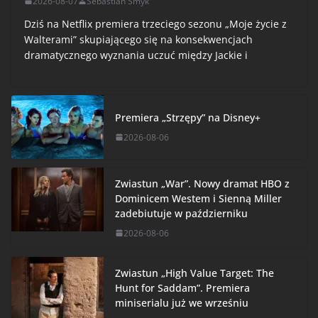
2026-08-07
Sebastian Smyk
Dziś na Netflix premiera trzeciego sezonu „Moje życie z
Walterami” skupiającego się na konsekwencjach
dramatycznego wyznania uczuć między Jackie i
Premiera „Strzępy” na Disney+
2026-08-06
Zwiastun „War”. Nowy dramat HBO z
Dominicem Westem i Sienną Miller
zadebiutuje w październiku
2026-08-06
Zwiastun „High Value Target: The
Hunt for Saddam”. Premiera
miniserialu już we wrześniu