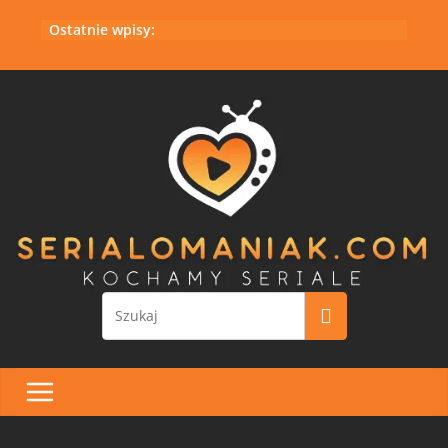
Przejdź
Ostatnie wpisy:
do
treści