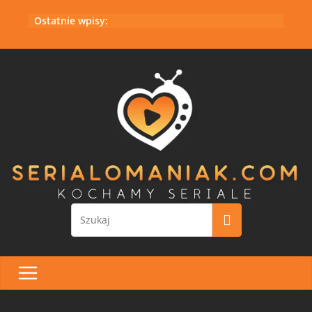
Przejdź
Ostatnie wpisy:
do
treści