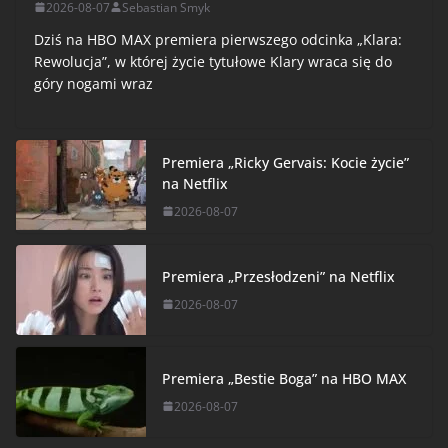
2026-08-07
Sebastian Smyk
Dziś na HBO MAX premiera pierwszego odcinka „Klara:
Rewolucja”, w której życie tytułowe Klary wraca się do
góry nogami wraz
Premiera „Ricky Gervais: Kocie życie”
na Netflix
2026-08-07
Premiera „Przesłodzeni” na Netflix
2026-08-07
Premiera „Bestie Boga” na HBO MAX
2026-08-07