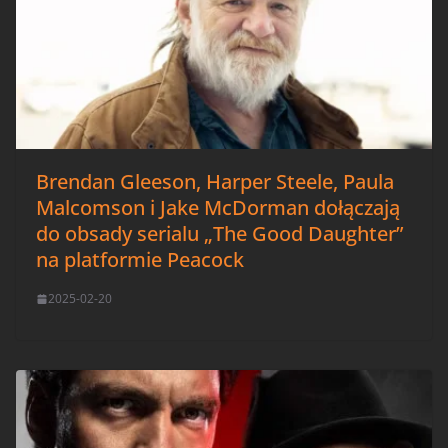
Brendan Gleeson, Harper Steele, Paula
Malcomson i Jake McDorman dołączają
do obsady serialu „The Good Daughter”
na platformie Peacock
2025-02-20