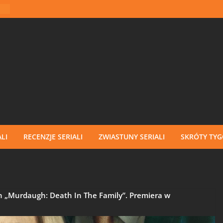
LI
RECENZJE SERIALI
ZWIASTUNY SERIALI
SKRÓTY TY
n „Murdaugh: Death In The Family”. Premiera w