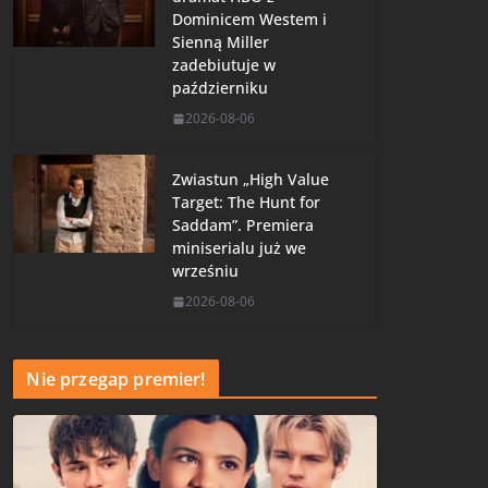
Dominicem Westem i
Sienną Miller
zadebiutuje w
październiku
2026-08-06
Zwiastun „High Value
Target: The Hunt for
Saddam”. Premiera
miniserialu już we
wrześniu
2026-08-06
Nie przegap premier!