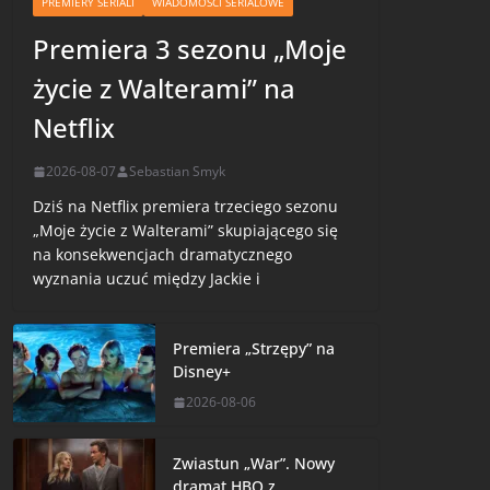
PREMIERY SERIALI
WIADOMOŚCI SERIALOWE
Premiera 3 sezonu „Moje
życie z Walterami” na
Netflix
2026-08-07
Sebastian Smyk
Dziś na Netflix premiera trzeciego sezonu
„Moje życie z Walterami” skupiającego się
na konsekwencjach dramatycznego
wyznania uczuć między Jackie i
Premiera „Strzępy” na
Disney+
2026-08-06
Zwiastun „War”. Nowy
dramat HBO z