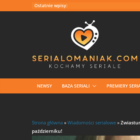
Przejdź
Ostatnie wpisy:
do
treści
NEWSY
BAZA SERIALI
PREMIERY SERIA
Strona główna
»
Wiadomości serialowe
»
Zwiastu
październiku!