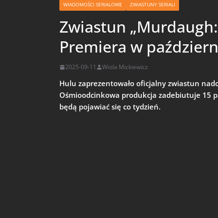
WIADOMOŚCI SERIALOWE
ZWIASTUNY SERIALI
Zwiastun „Murdaugh: 
Premiera w październ
2025-09-11
Wiola Mickiewicz
Hulu zaprezentowało oficjalny zwiastun nad
Ośmioodcinkowa produkcja zadebiutuje 15 pa
będą pojawiać się co tydzień.