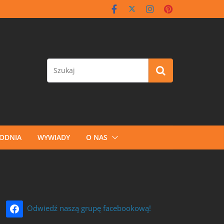
GODNIA
WYWIADY
O NAS
Odwiedź naszą grupę facebookową!