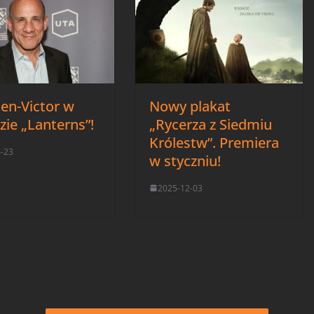
Ben-Victor w
Nowy plakat
zie „Lanterns”!
„Rycerza z Siedmiu
Królestw”. Premiera
4-23
w styczniu!
2025-12-03