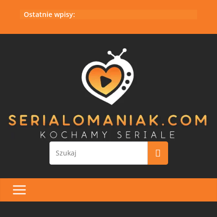
Przejdź
Ostatnie wpisy:
do
treści