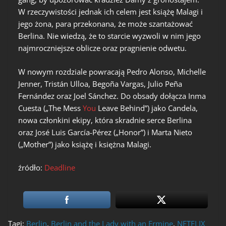
W rzeczywistości jednak ich celem jest książę Malagi i
jego żona, para przekonana, że może szantażować
Berlina. Nie wiedzą, że to starcie wyzwoli w nim jego
najmroczniejsze oblicze oraz pragnienie odwetu.
W nowym rozdziale powracają Pedro Alonso, Michelle
Jenner, Tristán Ulloa, Begoña Vargas, Julio Peña
Fernández oraz Joel Sánchez. Do obsady dołącza Inma
Cuesta („The Mess
You
Leave Behind”) jako Candela,
nowa członkini ekipy, która skradnie serce Berlina
oraz José Luis García-Pérez („Honor”) i Marta Nieto
(„Mother”) jako książę i księżna Malagi.
źródło:
Deadline
Tagi:
Berlin
,
Berlin and the Lady with an Ermine
,
NETFLIX