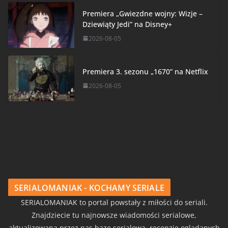
Premiera „Gwiezdne wojny: Wizje –
Dziewiąty Jedi” na Disney+
2026-08-05
Premiera 3. sezonu „1670” na Netflix
2026-08-05
SERIALOMANIAK - KOCHAMY SERIALE
SERIALOMANIAK to portal powstały z miłości do seriali.
Znajdziecie tu najnowsze wiadomości serialowe,
aktualizowaną przez nas bazę serialową, recenzje oglądanych