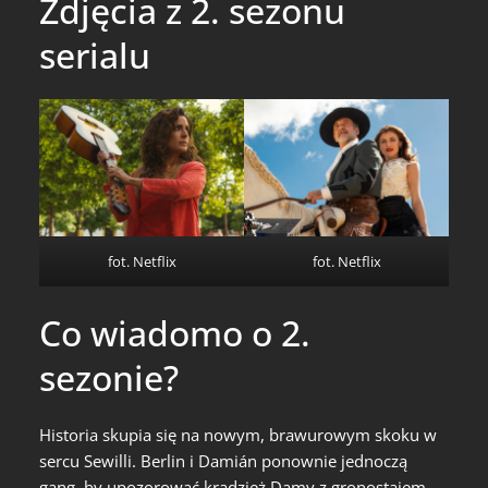
Zdjęcia z 2. sezonu
serialu
fot. Netflix
fot. Netflix
Co wiadomo o 2.
sezonie?
Historia skupia się na nowym, brawurowym skoku w
sercu Sewilli. Berlin i Damián ponownie jednoczą
gang, by upozorować kradzież Damy z gronostajem.