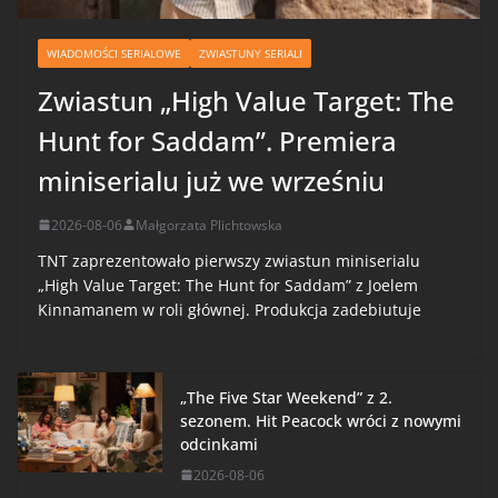
WIADOMOŚCI SERIALOWE
ZWIASTUNY SERIALI
Zwiastun „High Value Target: The
Hunt for Saddam”. Premiera
miniserialu już we wrześniu
2026-08-06
Małgorzata Plichtowska
TNT zaprezentowało pierwszy zwiastun miniserialu
„High Value Target: The Hunt for Saddam” z Joelem
Kinnamanem w roli głównej. Produkcja zadebiutuje
„The Five Star Weekend” z 2.
sezonem. Hit Peacock wróci z nowymi
odcinkami
2026-08-06