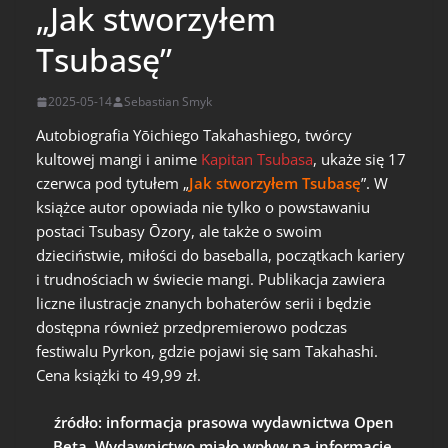
„Jak stworzyłem
Tsubasę”
2025-05-14
Sebastian Smyk
Autobiografia Yōichiego Takahashiego, twórcy
kultowej mangi i anime
Kapitan Tsubasa
, ukaże się 17
czerwca pod tytułem „
Jak stworzyłem Tsubasę
”. W
książce autor opowiada nie tylko o powstawaniu
postaci Tsubasy Ōzory, ale także o swoim
dzieciństwie, miłości do baseballa, początkach kariery
i trudnościach w świecie mangi. Publikacja zawiera
liczne ilustracje znanych bohaterów serii i będzie
dostępna również przedpremierowo podczas
festiwalu Pyrkon, gdzie pojawi się sam Takahashi.
Cena książki to 49,99 zł.
źródło: informacja prasowa wydawnictwa Open
Beta. Wydawnictwo miało wpływ na informację.