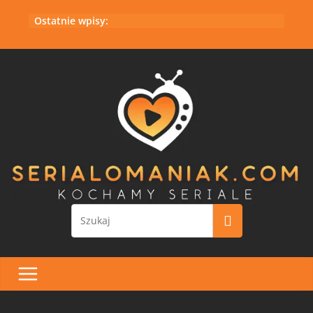
Przejdź
Ostatnie wpisy:
do
treści