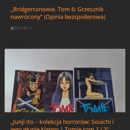
„Bridgertonowie. Tom 6: Grzesznik
nawrócony” (Opinia bezspoilerowa)
2025-08-15
„Junji Ito – kolekcja horrorów: Souichi i
jego głupie klątwy | Tomie tom 1 i 2”