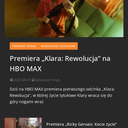
PREMIERY SERIALI
WIADOMOŚCI SERIALOWE
Premiera „Klara: Rewolucja” na
HBO MAX
2026-08-07
Sebastian Smyk
Dziś na HBO MAX premiera pierwszego odcinka „Klara:
Rewolucja”, w której życie tytułowe Klary wraca się do
góry nogami wraz
Premiera „Ricky Gervais: Kocie życie”