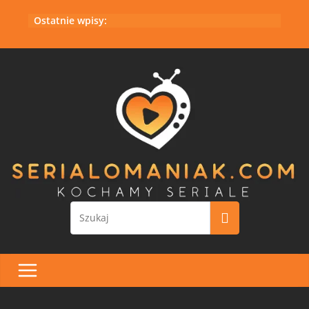
Przejdź
Ostatnie wpisy:
do
treści