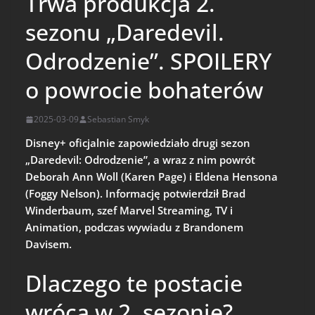
Trwa produkcja 2.
sezonu „Daredevil.
Odrodzenie”. SPOILERY
o powrocie bohaterów
2025-03-09
Sebastian Smyk
Disney+ oficjalnie zapowiedziało drugi sezon
„Daredevil: Odrodzenie”, a wraz z nim powrót
Deborah Ann Woll (Karen Page) i Eldena Hensona
(Foggy Nelson). Informację potwierdził Brad
Winderbaum, szef Marvel Streaming, TV i
Animation, podczas wywiadu z Brandonem
Davisem.
Dlaczego te postacie
wrócą w 2. sezonie?