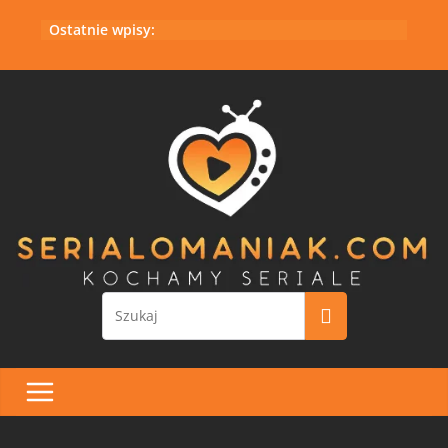
Przejdź
Ostatnie wpisy:
do
treści