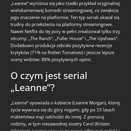
„Leanne” wyróżnia się jako rzadki przykład oryginalnej
wielokamerowej komedii streamingowej, co zwiększa
jego znaczenie na platformie. Ten typ seriali okazał się
trudny do przełożenia na platformy streamingowe.
Nawet Netflix do tej pory w pełni zrealizował tylko trzy
sitcomy: „The Ranch”, „Fuller House” i „The Upshaws”.
Dodatkowo produkcja zebrała pozytywne recenzje
krytyków (71% na Rotten Tomatoes) i jeszcze lepsze
oceny widzów: 88% pozytywnych opinii.
O czym jest serial
„Leanne”?
„Leanne” opowiada o kobiecie (Leanne Morgan), której
życie wywraca się do góry nogami, gdy po 33 latach
małżeństwa mąż odchodzi do innej. Z pomocą
rodziny, w tym niezawodnej siostry Carol (Kristen
Johnston), Leanne uczy się na nowo odkrywać radość i