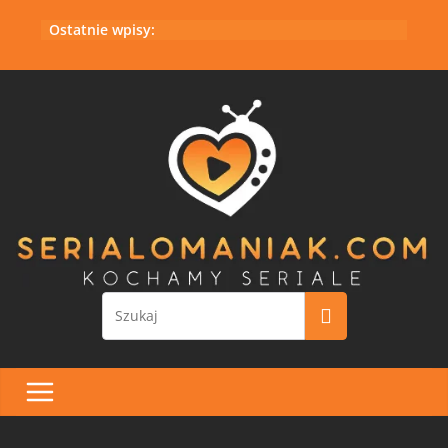
Przejdź
Ostatnie wpisy:
do
treści