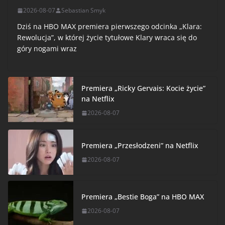
2026-08-07
Sebastian Smyk
Dziś na HBO MAX premiera pierwszego odcinka „Klara:
Rewolucja”, w której życie tytułowe Klary wraca się do
góry nogami wraz
Premiera „Ricky Gervais: Kocie życie”
na Netflix
2026-08-07
Premiera „Przesłodzeni” na Netflix
2026-08-07
Premiera „Bestie Boga” na HBO MAX
2026-08-07