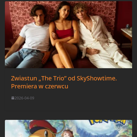
Zwiastun „The Trio” od SkyShowtime.
Premiera w czerwcu
2026-04-09