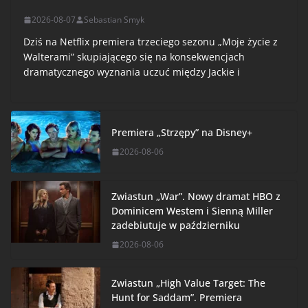
2026-08-07
Sebastian Smyk
Dziś na Netflix premiera trzeciego sezonu „Moje życie z
Walterami” skupiającego się na konsekwencjach
dramatycznego wyznania uczuć między Jackie i
Premiera „Strzępy” na Disney+
2026-08-06
Zwiastun „War”. Nowy dramat HBO z
Dominicem Westem i Sienną Miller
zadebiutuje w październiku
2026-08-06
Zwiastun „High Value Target: The
Hunt for Saddam”. Premiera