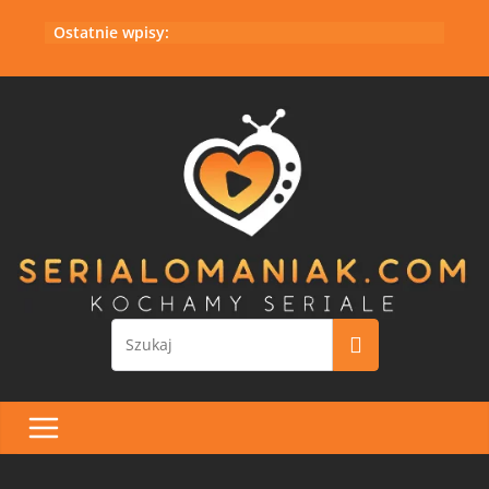
Przejdź
Ostatnie wpisy:
do
treści