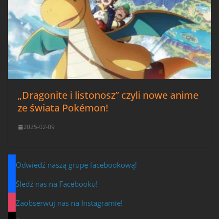
„Dragonite i listonosz” czyli nowe anime
ze świata Pokémon!
2025-02-09
Odwiedź naszą grupę facebookową!
Śledź nas na Facebooku!
Zaobserwuj nas na Instagramie!