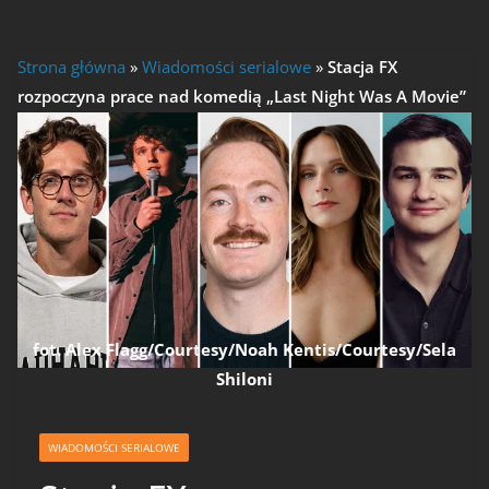
Strona główna
»
Wiadomości serialowe
»
Stacja FX
rozpoczyna prace nad komedią „Last Night Was A Movie”
fot. Alex Flagg/Courtesy/Noah Kentis/Courtesy/Sela
Shiloni
WIADOMOŚCI SERIALOWE