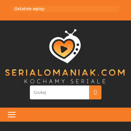
Przejdź
Ostatnie wpisy:
do
treści