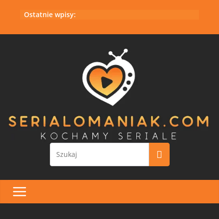
Przejdź
Ostatnie wpisy:
do
treści