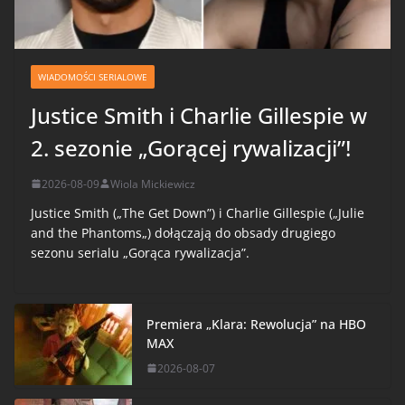
WIADOMOŚCI SERIALOWE
Justice Smith i Charlie Gillespie w
2. sezonie „Gorącej rywalizacji”!
2026-08-09
Wiola Mickiewicz
Justice Smith („The Get Down”) i Charlie Gillespie („Julie
and the Phantoms„) dołączają do obsady drugiego
sezonu serialu „Gorąca rywalizacja”.
Premiera „Klara: Rewolucja” na HBO
MAX
2026-08-07