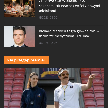
„The Five Star Weekend” z 2.
sezonem. Hit Peacock wróci z nowymi
odcinkami
2026-08-06
Richard Madden zagra główną rolę w
thrillerze medycznym „Trauma”
2026-08-06
Nie przegap premier!