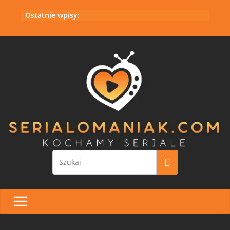
Przejdź
Ostatnie wpisy:
do
treści