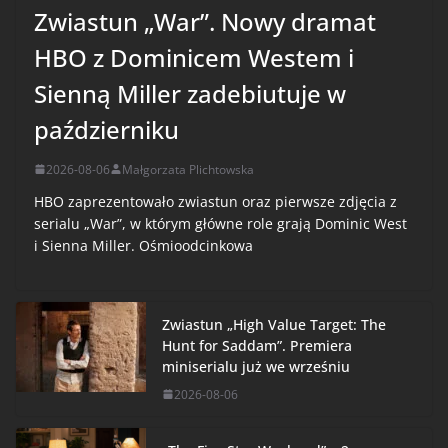
Zwiastun „War”. Nowy dramat
HBO z Dominicem Westem i
Sienną Miller zadebiutuje w
październiku
2026-08-06
Małgorzata Plichtowska
HBO zaprezentowało zwiastun oraz pierwsze zdjęcia z
serialu „War”, w którym główne role grają Dominic West
i Sienna Miller. Ośmioodcinkowa
Zwiastun „High Value Target: The
Hunt for Saddam”. Premiera
miniserialu już we wrześniu
2026-08-06