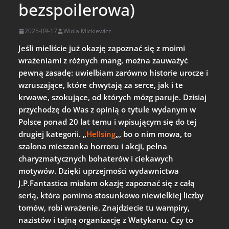
bezspoilerowa)
2025-09-17
Wiola Mickiewicz
Jeśli mieliście już okazję zapoznać się z moimi
wrażeniami z różnych mang, można zauważyć
pewną zasadę: uwielbiam zarówno historie urocze i
wzruszające, które chwytają za serce, jak i te
krwawe, szokujące, od których mózg paruje. Dzisiaj
przychodzę do Was z opinią o tytule wydanym w
Polsce ponad 20 lat temu i wpisującym się do tej
drugiej kategorii. „
Hellsing
„, bo o nim mowa, to
szalona mieszanka horroru i akcji, pełna
charyzmatycznych bohaterów i ciekawych
motywów. Dzięki uprzejmości wydawnictwa
J.P.Fantastica miałam okazję zapoznać się z całą
serią, która pomimo stosunkowo niewielkiej liczby
tomów, robi wrażenie. Znajdziecie tu wampiry,
nazistów i tajną organizację z Watykanu. Czy to