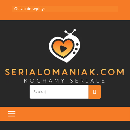
Przejdź
Ostatnie wpisy:
do
treści