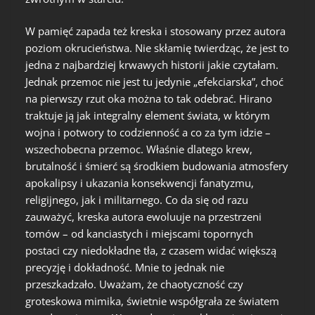
W pamięć zapada też kreska i stosowany przez autora
poziom okrucieństwa. Nie skłamię twierdząc, że jest to
jedna z najbardziej krwawych historii jakie czytałam.
Jednak przemoc nie jest tu jedynie „efekciarska”, choć
na pierwszy rzut oka można to tak odebrać. Hirano
traktuje ją jak integralny element świata, w którym
wojna i potwory to codzienność a co za tym idzie –
wszechobecna przemoc. Właśnie dlatego krew,
brutalność i śmierć są środkiem budowania atmosfery
apokalipsy i ukazania konsekwencji fanatyzmu,
religijnego, jak i militarnego. Co da się od razu
zauważyć, kreska autora ewoluuje na przestrzeni
tomów – od kanciastych i miejscami topornych
postaci czy niedokładne tła, z czasem widać większą
precyzję i dokładność. Mnie to jednak nie
przeszkadzało. Uważam, że chaotyczność czy
groteskowa mimika, świetnie współgrała ze światem