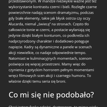
przedstawionym. W mandze niezwykle ważne jest też
wykorzystanie kontrastu czerni i bieli. Rozległe czarne
powierzchnie nadają scenom dramatyzmu, podczas
gdy białe elementy, takie jak błysk ostrza czy oczy
Alucarda, niemal „świecą” na stronach. Często tło
całkowicie tonie w czerni, a postacie wyłaniają się
jedynie dzięki białym konturom, co podkreśla ich
nadprzyrodzony charakter i dodatkowo potęguje
napięcie. Kadry są dynamiczne a panele w scenach
akcji niewielkie, co nadaje odpowiednie tempo.
Natomiast w kulminacyjnych momentach, scenom
poświęca się więcej przestrzeni. Mamy więc do
czynienia z gotyckim horrorem pełnym momentami
wręcz filmowych scen akcji i czarnego humoru. To
właśnie dzięki temu seria się broni.
Co mi się nie podobało?
Choć jestem fanką całości, dostrzegam, że mimo wielu