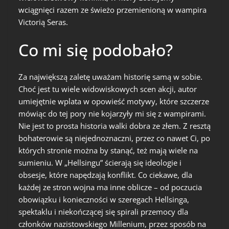
wciągnięci razem ze świeżo przemienioną w wampira
Victorią Seras.
Co mi się podobało?
Za największą zaletę uważam historię samą w sobie.
Choć jest tu wiele widowiskowych scen akcji, autor
umiejętnie wplata w opowieść motywy, które szczerze
mówiąc do tej pory nie kojarzyły mi się z wampirami.
Nie jest to prosta historia walki dobra ze złem. Z resztą
bohaterowie są niejednoznaczni, przez co nawet Ci, po
których stronie można by stanąć, też mają wiele na
sumieniu. W „Hellsingu” ścierają się ideologie i
obsesje, które napędzają konflikt. Co ciekawe, dla
każdej ze stron wojna ma inne oblicze – od poczucia
obowiązku i konieczności w szeregach Hellsinga,
spektaklu i niekończącej się spirali przemocy dla
członków nazistowskiego Millenium, przez sposób na