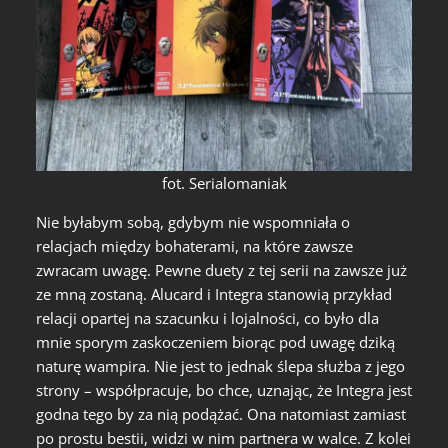
fot. Serialomaniak
Nie byłabym sobą, gdybym nie wspomniała o
relacjach między bohaterami, na które zawsze
zwracam uwagę. Pewne duety z tej serii na zawsze już
ze mną zostaną. Alucard i Integra stanowią przykład
relacji opartej na szacunku i lojalności, co było dla
mnie sporym zaskoczeniem biorąc pod uwagę dziką
naturę wampira. Nie jest to jednak ślepa służba z jego
strony – współpracuje, bo chce, uznając, że Integra jest
godna tego by za nią podążać. Ona natomiast zamiast
po prostu bestii, widzi w nim partnera w walce. Z kolei