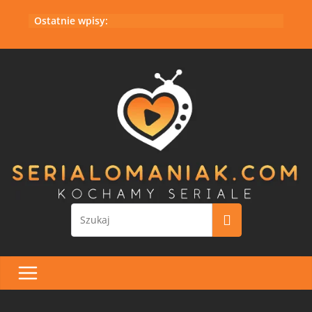
Przejdź
Ostatnie wpisy:
do
treści