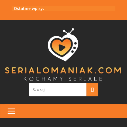
Przejdź
Ostatnie wpisy:
do
treści