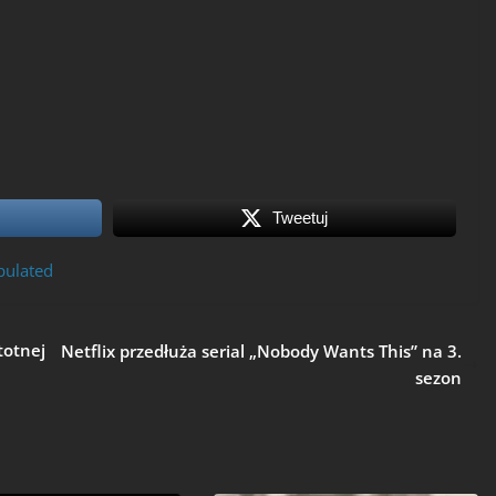
Tweetuj
pulated
totnej
Netflix przedłuża serial „Nobody Wants This” na 3.
sezon