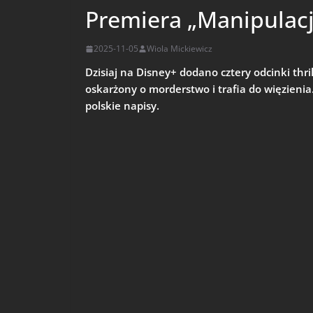
Premiera „Manipulacj
2025-11-05
Wiola Mickiewicz
Dzisiaj na Disney+ dodano cztery odcinki thri
oskarżony o morderstwo i trafia do więzienia
polskie napisy.