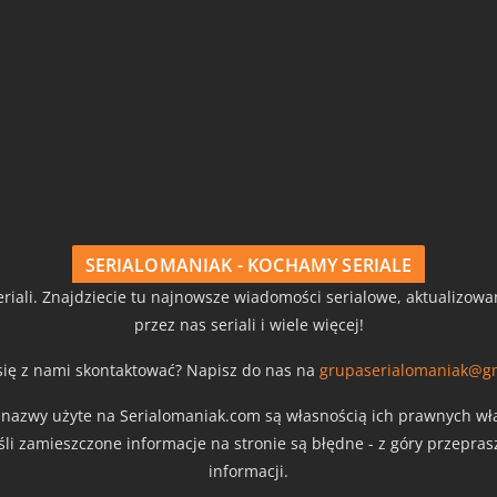
SERIALOMANIAK - KOCHAMY SERIALE
riali. Znajdziecie tu najnowsze wiadomości serialowe, aktualizow
przez nas seriali i wiele więcej!
się z nami skontaktować? Napisz do nas na
grupaserialomaniak@g
z nazwy użyte na Serialomaniak.com są własnością ich prawnych właś
eśli zamieszczone informacje na stronie są błędne - z góry przepra
informacji.