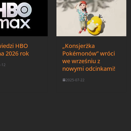
iedzi HBO
„Konsjerżka
a 2026 rok
Pokémonów” wróci
we wrześniu z
2-12
nowymi odcinkami!
2025-07-22