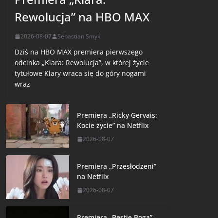
Rewolucja” na HBO MAX
2026-08-07
Sebastian Smyk
Dziś na HBO MAX premiera pierwszego
odcinka „Klara: Rewolucja”, w której życie
tytułowe Klary wraca się do góry nogami
wraz
Premiera „Ricky Gervais:
Kocie życie” na Netflix
2026-08-07
Premiera „Przesłodzeni”
na Netflix
2026-08-07
Premiera „Bestie Boga”