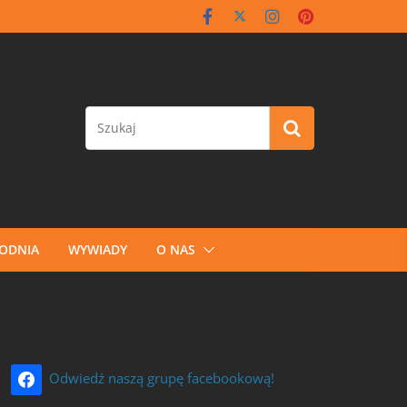
GODNIA
WYWIADY
O NAS
Odwiedź naszą grupę facebookową!