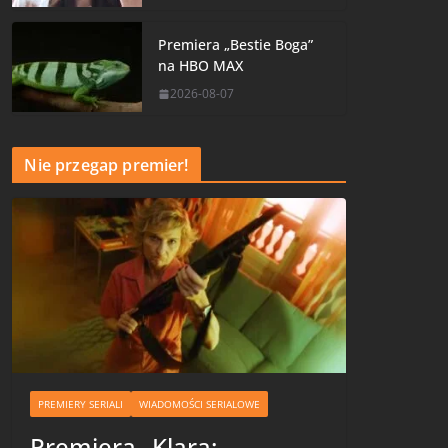
Premiera „Bestie Boga”
na HBO MAX
2026-08-07
Nie przegap premier!
PREMIERY SERIALI
WIADOMOŚCI SERIALOWE
Premiera „Klara: