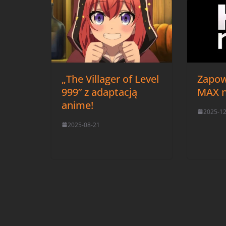
„The Villager of Level
Zapow
999” z adaptacją
MAX n
anime!
2025-1
2025-08-21