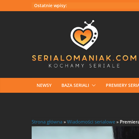
Przejdź
Ostatnie wpisy:
do
treści
NEWSY
BAZA SERIALI
PREMIERY SERIA
Strona główna
»
Wiadomości serialowe
»
Premier