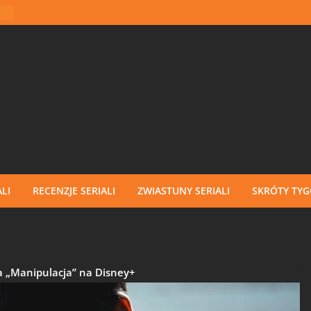
LI
RECENZJE SERIALI
ZWIASTUNY SERIALI
SKRÓTY TY
a „Manipulacja” na Disney+