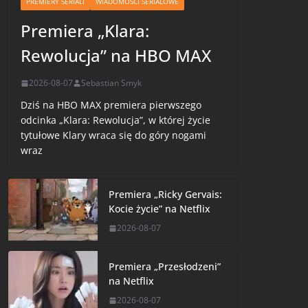
PREMIERY SERIALI
WIADOMOŚCI SERIALOWE
Premiera „Klara:
Rewolucja” na HBO MAX
2026-08-07
Sebastian Smyk
Dziś na HBO MAX premiera pierwszego
odcinka „Klara: Rewolucja”, w której życie
tytułowe Klary wraca się do góry nogami
wraz
Premiera „Ricky Gervais:
Kocie życie” na Netflix
2026-08-07
Premiera „Przesłodzeni”
na Netflix
2026-08-07