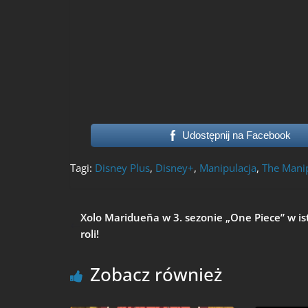
Udostępnij na Facebook
Tagi:
Disney Plus
,
Disney+
,
Manipulacja
,
The Mani
Xolo Maridueña w 3. sezonie „One Piece” w is
roli!
Zobacz również