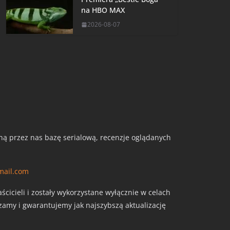
na HBO MAX
2026-08-07
aną przez nas bazę serialową, recenzje oglądanych
mail.com
cicieli i zostały wykorzystane wyłącznie w celach
szamy i gwarantujemy jak najszybszą aktualizację