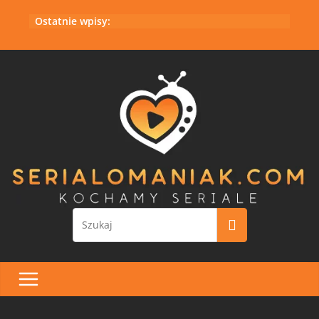
Przejdź
Ostatnie wpisy:
do
treści