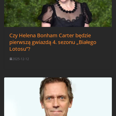
Czy Helena Bonham Carter będzie
pierwszą gwiazdą 4. sezonu „Białego
Lotosu”?
2025-12-12