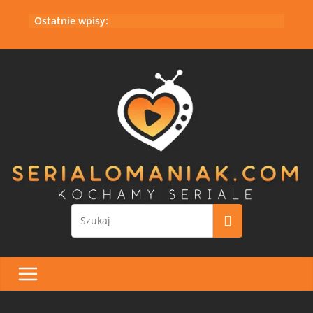
Przejdź
Ostatnie wpisy:
do
treści