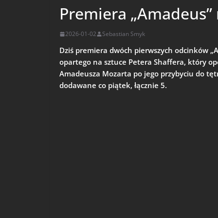
Premiera „Amadeus”
2026-01-02
Sebastian Smyk
Dziś premiera dwóch pierwszych odcinków „
opartego na sztuce Petera Shaffera, który op
Amadeusza Mozarta po jego przybyciu do tętn
dodawane co piątek, łącznie 5.