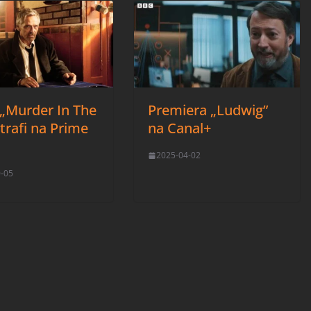
 „Murder In The
Premiera „Ludwig”
trafi na Prime
na Canal+
!
2025-04-02
0-05