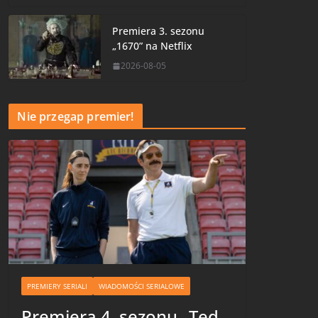
Premiera 3. sezonu
„1670” na Netflix
2026-08-05
Nie przegap premier!
PREMIERY SERIALI
WIADOMOŚCI SERIALOWE
Premiera 4. sezonu „Ted