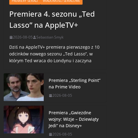
PREMIERY SERIALI
WIADOMOŚCI SERIALOWE
Premiera 4. sezonu „Ted
Lasso” na AppleTV+
2026-08-05
Sebastian Smyk
Dziś na AppleTV+ premiera pierwszego z 10
odcinków nowego sezonu „Ted Lasso”, w
którym Ted wraca do Londynu i zaczyna
Premiera „Sterling Point”
na Prime Video
2026-08-05
Premiera „Gwiezdne
wojny: Wizje – Dziewiąty
Jedi” na Disney+
2026-08-05