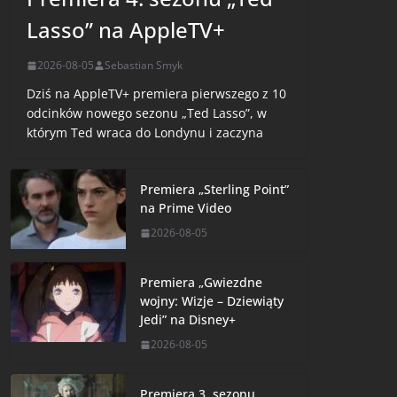
Lasso” na AppleTV+
2026-08-05
Sebastian Smyk
Dziś na AppleTV+ premiera pierwszego z 10
odcinków nowego sezonu „Ted Lasso”, w
którym Ted wraca do Londynu i zaczyna
Premiera „Sterling Point”
na Prime Video
2026-08-05
Premiera „Gwiezdne
wojny: Wizje – Dziewiąty
Jedi” na Disney+
2026-08-05
Premiera 3. sezonu