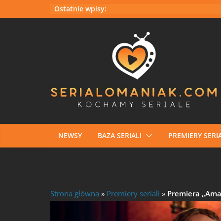
Przejdź
Ostatnie wpisy:
do
treści
NEWSY
BAZA SERIALI
PREMIERY SERIA
Strona główna
»
Premiery seriali
»
Premiera „Ama