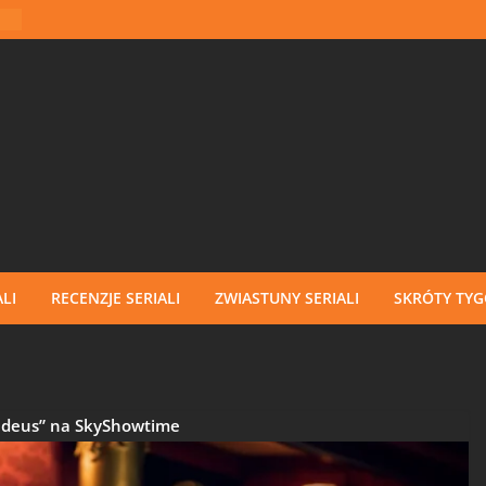
LI
RECENZJE SERIALI
ZWIASTUNY SERIALI
SKRÓTY TY
deus” na SkyShowtime