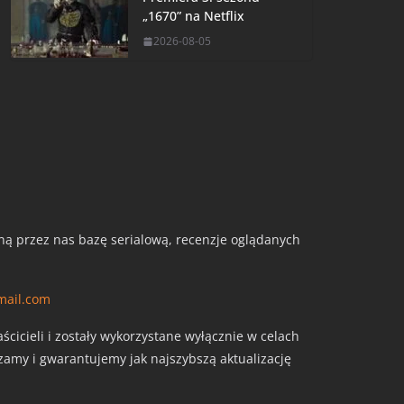
„1670” na Netflix
2026-08-05
aną przez nas bazę serialową, recenzje oglądanych
mail.com
cicieli i zostały wykorzystane wyłącznie w celach
szamy i gwarantujemy jak najszybszą aktualizację