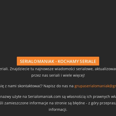
SERIALOMANIAK - KOCHAMY SERIALE
riali. Znajdziecie tu najnowsze wiadomości serialowe, aktualizow
przez nas seriali i wiele więcej!
się z nami skontaktować? Napisz do nas na
grupaserialomaniak@g
z nazwy użyte na Serialomaniak.com są własnością ich prawnych właś
eśli zamieszczone informacje na stronie są błędne - z góry przepra
informacji.