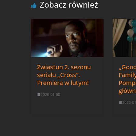
Zobacz również
Zwiastun 2. sezonu
„Good
serialu „Cross”.
Family
Premiera w lutym!
Pompe
główn
2026-01-08
2025-0