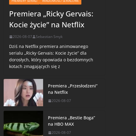
PREMIERY SERIALI
WIADOMOŚCI SERIALOWE
Premiera „Ricky Gervais:
Kocie życie” na Netflix
2026-08-07
Sebastian Smyk
Dziś na Netflix premiera animowanego
serialu „Ricky Gervais: Kocie życie” dla
dorosłych, który opowiada o bezdomnych
kotach zmagających się z
Premiera „Przesłodzeni”
na Netflix
2026-08-07
Premiera „Bestie Boga”
na HBO MAX
2026-08-07