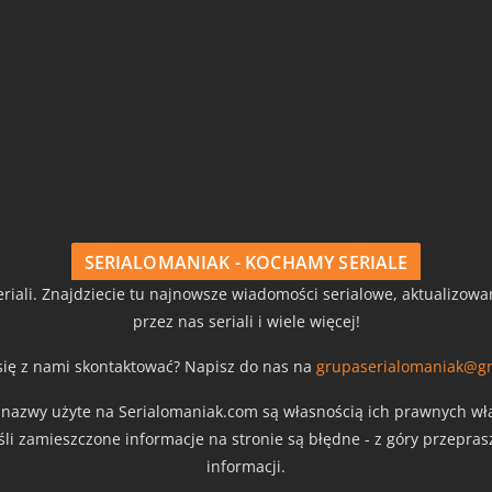
SERIALOMANIAK - KOCHAMY SERIALE
riali. Znajdziecie tu najnowsze wiadomości serialowe, aktualizow
przez nas seriali i wiele więcej!
się z nami skontaktować? Napisz do nas na
grupaserialomaniak@g
z nazwy użyte na Serialomaniak.com są własnością ich prawnych właś
eśli zamieszczone informacje na stronie są błędne - z góry przepra
informacji.