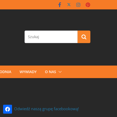
GODNIA
WYWIADY
O NAS
Odwiedź naszą grupę facebookową!