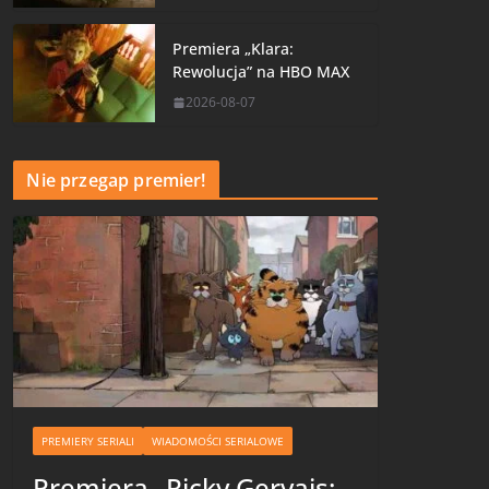
Premiera „Klara:
Rewolucja” na HBO MAX
2026-08-07
Nie przegap premier!
PREMIERY SERIALI
WIADOMOŚCI SERIALOWE
Premiera „Ricky Gervais: