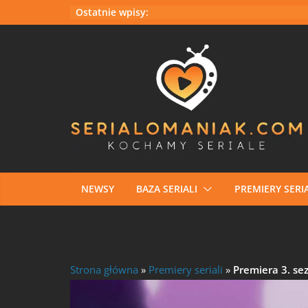
Przejdź
Ostatnie wpisy:
do
treści
NEWSY
BAZA SERIALI
PREMIERY SERIA
Strona główna
»
Premiery seriali
»
Premiera 3. se