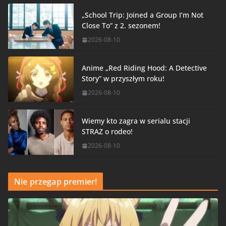
„School Trip: Joined a Group I’m Not
Close To” z 2. sezonem!
2026-08-10
Anime „Red Riding Hood: A Detective
Story” w przyszłym roku!
2026-08-10
Wiemy kto zagra w serialu stacji
STRAZ o rodeo!
2026-08-10
Nie przegap premier!