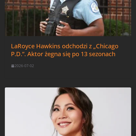
LaRoyce Hawkins odchodzi z „Chicago
P.D.”. Aktor żegna się po 13 sezonach
2026-07-02