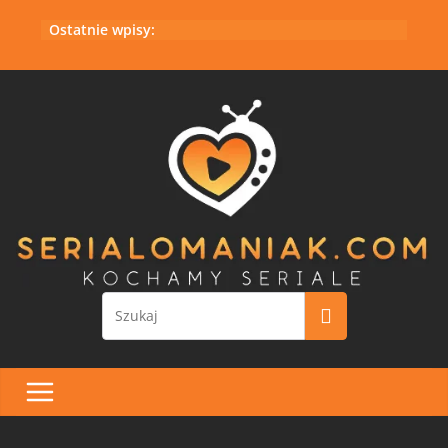
Przejdź
Ostatnie wpisy:
do
treści