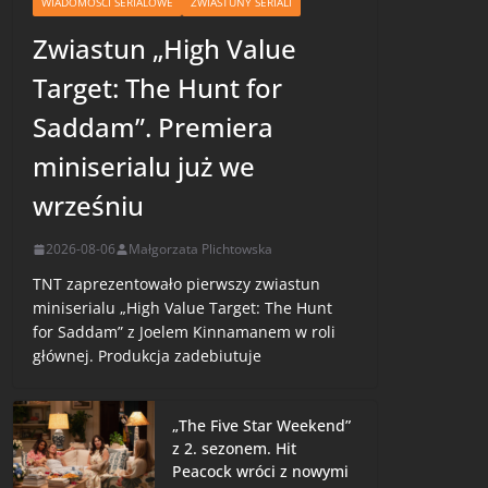
WIADOMOŚCI SERIALOWE
ZWIASTUNY SERIALI
Zwiastun „High Value
Target: The Hunt for
Saddam”. Premiera
miniserialu już we
wrześniu
2026-08-06
Małgorzata Plichtowska
TNT zaprezentowało pierwszy zwiastun
miniserialu „High Value Target: The Hunt
for Saddam” z Joelem Kinnamanem w roli
głównej. Produkcja zadebiutuje
„The Five Star Weekend”
z 2. sezonem. Hit
Peacock wróci z nowymi