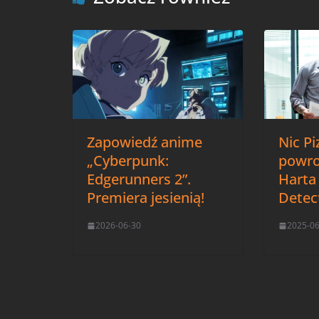
Zapowiedź anime
Nic Pi
„Cyberpunk:
powroc
Edgerunners 2”.
Harta
Premiera jesienią!
Detec
2026-06-30
2025-0