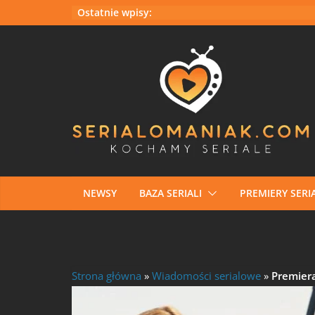
Przejdź
Ostatnie wpisy:
do
treści
NEWSY
BAZA SERIALI
PREMIERY SERIA
Strona główna
»
Wiadomości serialowe
»
Premiera