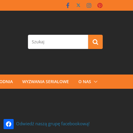
GODNIA
WYZWANIA SERIALOWE
O NAS
Odwiedź naszą grupę facebookową!