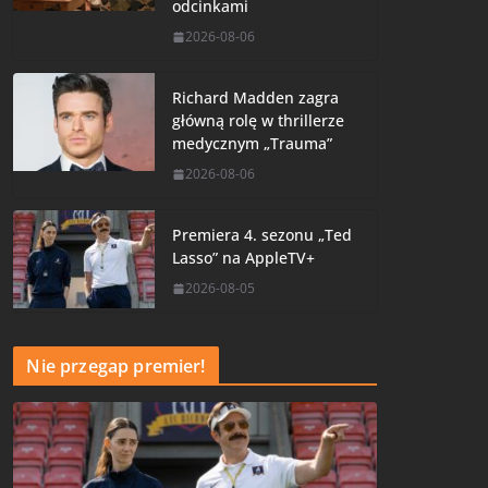
odcinkami
2026-08-06
Richard Madden zagra
główną rolę w thrillerze
medycznym „Trauma”
2026-08-06
Premiera 4. sezonu „Ted
Lasso” na AppleTV+
2026-08-05
Nie przegap premier!