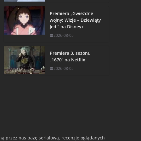
Premiera „Gwiezdne
wojny: Wizje – Dziewiąty
Jedi” na Disney+
2026-08-05
Premiera 3. sezonu
„1670” na Netflix
2026-08-05
aną przez nas bazę serialową, recenzje oglądanych