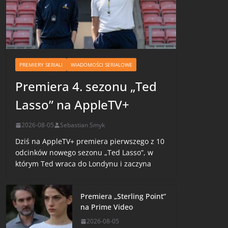
PREMIERY SERIALI
WIADOMOŚCI SERIALOWE
Premiera 4. sezonu „Ted
Lasso” na AppleTV+
2026-08-05
Sebastian Smyk
Dziś na AppleTV+ premiera pierwszego z 10
odcinków nowego sezonu „Ted Lasso”, w
którym Ted wraca do Londynu i zaczyna
Premiera „Sterling Point”
na Prime Video
2026-08-05