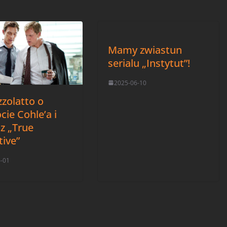
Mamy zwiastun
serialu „Instytut”!
2025-06-10
zzolatto o
ie Cohle’a i
 z „True
tive”
6-01