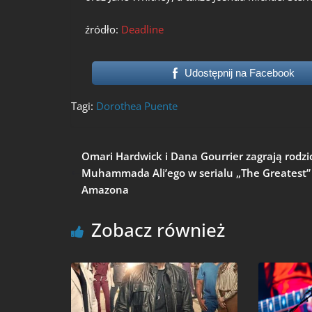
źródło:
Deadline
Udostępnij na Facebook
Tagi:
Dorothea Puente
Omari Hardwick i Dana Gourrier zagrają rodz
Muhammada Ali’ego w serialu „The Greatest”
Amazona
Zobacz również