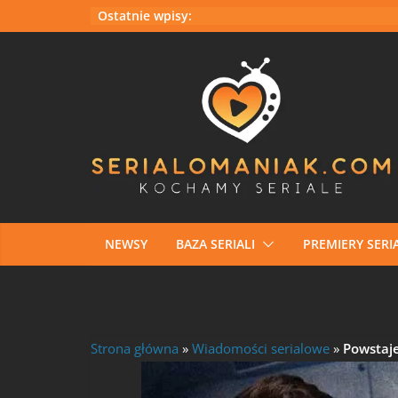
Przejdź
Ostatnie wpisy:
do
treści
NEWSY
BAZA SERIALI
PREMIERY SERIA
Strona główna
»
Wiadomości serialowe
»
Powstaje