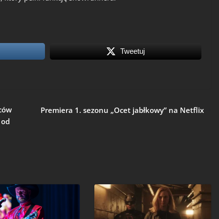
Tweetuj
iców
Premiera 1. sezonu „Ocet jabłkowy” na Netflix
 od