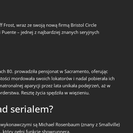
ff Frost, wraz ze swoją nową firmą Bristol Circle
 Puente – jednej z najbardziej znanych seryjnych
latach 80. prowadziła pensjonat w Sacramento, oferując
ości mordowała swoich lokatorów i nadal pobierała ich
matronalnej aparycji przez lata unikała podejrzeń, aż w
rderstwa. Resztę życia spędziła w więzieniu.
ad serialem?
 wykonawczymi są Michael Rosenbaum (znany z Smallville)
n, który pełni funkcję showrunnera.