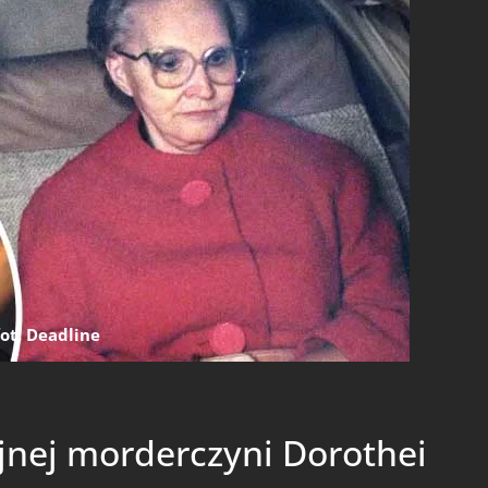
fot. Deadline
yjnej morderczyni Dorothei