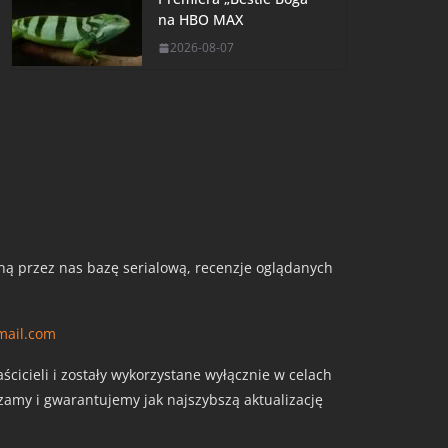
na HBO MAX
2026-08-07
aną przez nas bazę serialową, recenzje oglądanych
mail.com
cicieli i zostały wykorzystane wyłącznie w celach
szamy i gwarantujemy jak najszybszą aktualizację