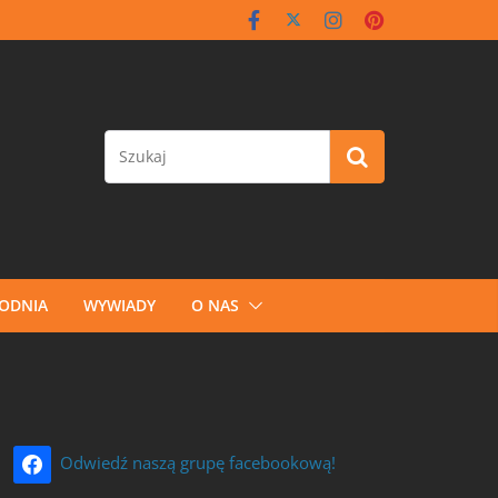
GODNIA
WYWIADY
O NAS
Odwiedź naszą grupę facebookową!