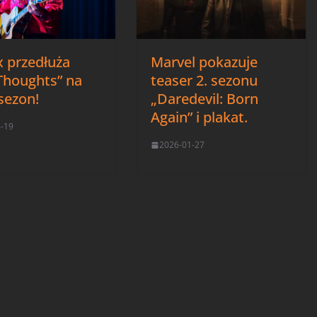
x przedłuża
Marvel pokazuje
Thoughts” na
teaser 2. sezonu
sezon!
„Daredevil: Born
Again” i plakat.
6-19
2026-01-27