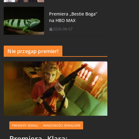
Premiera „Bestie Boga”
na HBO MAX
2026-08-07
Nie przegap premier!
PREMIERY SERIALI
WIADOMOŚCI SERIALOWE
Premiera „Klara: