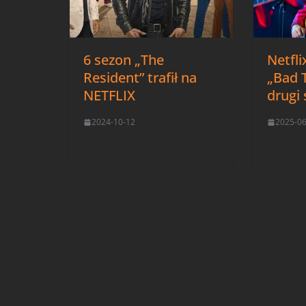
6 sezon „The
Netfli
Resident” trafił na
„Bad 
NETFLIX
drugi 
2024-10-12
2025-0