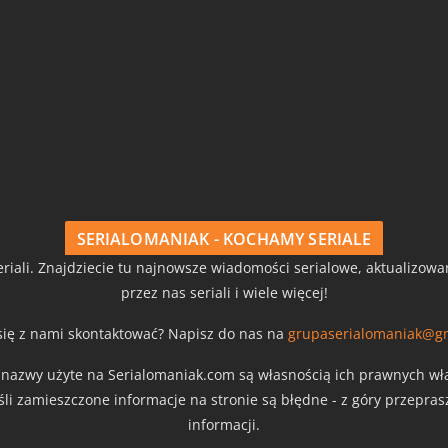
SERIALOMANIAK - KOCHAMY SERIALE
riali. Znajdziecie tu najnowsze wiadomości serialowe, aktualizow
przez nas seriali i wiele więcej!
się z nami skontaktować? Napisz do nas na
grupaserialomaniak@g
z nazwy użyte na Serialomaniak.com są własnością ich prawnych właś
eśli zamieszczone informacje na stronie są błędne - z góry przepra
informacji.