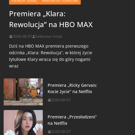
PREMIERY SERIALI
WIADOMOŚCI SERIALOWE
Premiera „Klara:
Rewolucja” na HBO MAX
2026-08-07
Sebastian Smyk
Dziś na HBO MAX premiera pierwszego
odcinka „Klara: Rewolucja”, w której życie
tytułowe Klary wraca się do góry nogami
wraz
Premiera „Ricky Gervais:
Kocie życie” na Netflix
2026-08-07
Premiera „Przesłodzeni”
na Netflix
2026-08-07