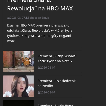
Rewolucja” na HBO MAX
2026-08-07
Sebastian Smyk
Dziś na HBO MAX premiera pierwszego
odcinka „Klara: Rewolucja”, w której życie
tytułowe Klary wraca się do góry nogami
wraz
Premiera „Ricky Gervais:
Kocie życie” na Netflix
2026-08-07
Premiera „Przesłodzeni”
na Netflix
2026-08-07
Premiera „Bestie Boga”