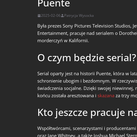
Puente
2025-02-06
Patrycja Wysocka
Była prezes Sony Pictures Television Studios, Je
Entertainment, pracuje nad serialem o Dorothei
morderczyń w Kalifornii.
O czym będzie serial?
Serial oparty jest na historii Puente, która w 
schronienie ubogim i bezdomnym. W rzeczywist
świadczenia socjalne. Dzięki swojej niewinnej, 
końcu została aresztowana i
skazana
za trzy mo
Kto jeszcze pracuje n
Współtwórcami, scenarzystami i producentami
oraz Jane Whitney, a także Joshua Michael Ster