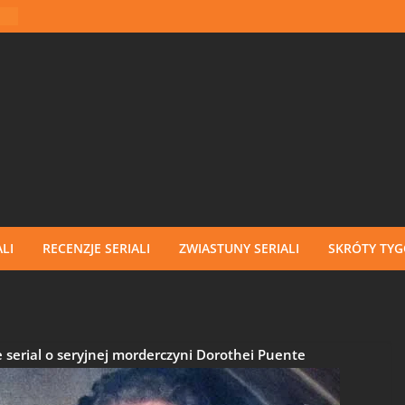
LI
RECENZJE SERIALI
ZWIASTUNY SERIALI
SKRÓTY TY
 serial o seryjnej morderczyni Dorothei Puente