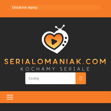
Przejdź
Ostatnie wpisy:
do
treści