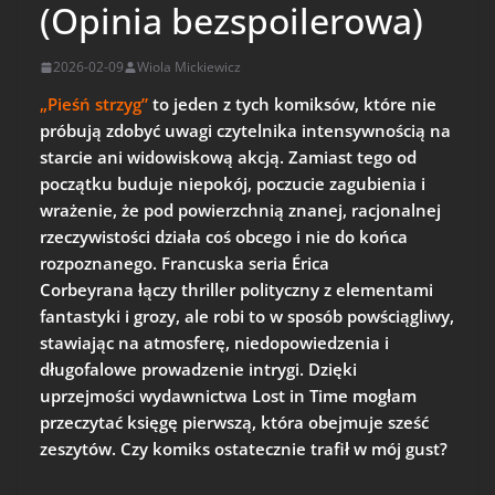
(Opinia bezspoilerowa)
2026-02-09
Wiola Mickiewicz
„Pieśń strzyg”
to jeden z tych komiksów, które nie
próbują zdobyć uwagi czytelnika intensywnością na
starcie ani widowiskową akcją. Zamiast tego od
początku buduje niepokój, poczucie zagubienia i
wrażenie, że pod powierzchnią znanej, racjonalnej
rzeczywistości działa coś obcego i nie do końca
rozpoznanego. Francuska seria Érica
Corbeyrana łączy thriller polityczny z elementami
fantastyki i grozy, ale robi to w sposób powściągliwy,
stawiając na atmosferę, niedopowiedzenia i
długofalowe prowadzenie intrygi. Dzięki
uprzejmości wydawnictwa Lost in Time mogłam
przeczytać księgę pierwszą, która obejmuje sześć
zeszytów. Czy komiks ostatecznie trafił w mój gust?