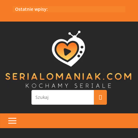
Przejdź
Ostatnie wpisy:
do
treści