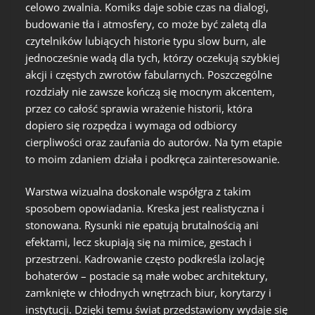
celowo zwalnia. Komiks daje sobie czas na dialogi,
budowanie tła i atmosfery, co może być zaletą dla
czytelników lubiących historie typu slow burn, ale
jednocześnie wadą dla tych, którzy oczekują szybkiej
akcji i częstych zwrotów fabularnych. Poszczególne
rozdziały nie zawsze kończą się mocnym akcentem,
przez co całość sprawia wrażenie historii, która
dopiero się rozpędza i wymaga od odbiorcy
cierpliwości oraz zaufania do autorów. Na tym etapie
to moim zdaniem działa i podkręca zainteresowanie.
Warstwa wizualna doskonale współgra z takim
sposobem opowiadania. Kreska jest realistyczna i
stonowana. Rysunki nie epatują brutalnością ani
efektami, lecz skupiają się na mimice, gestach i
przestrzeni. Kadrowanie często podkreśla izolację
bohaterów – postacie są małe wobec architektury,
zamknięte w chłodnych wnętrzach biur, korytarzy i
instytucji. Dzięki temu świat przedstawiony wydaje się