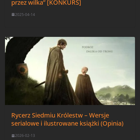
przez wilka” [KONKURS]
2025-04-14
Rycerz Siedmiu Królestw – Wersje
serialowe i ilustrowane książki (Opinia)
2026-02-13