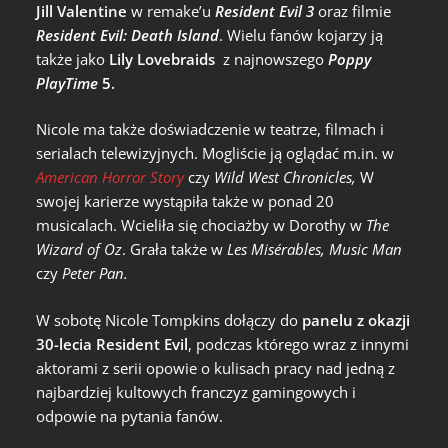
Jill Valentine
w remake’u
Resident Evil 3
oraz filmie
Resident Evil: Death Island
. Wielu fanów kojarzy ją
także jako
Lily Lovebraids
z najnowszego
Poppy
PlayTime
5.
Nicole ma także doświadczenie w teatrze, filmach i
serialach telewizyjnych. Mogliście ją oglądać m.in. w
American Horror Story
czy
Wild West Chronicles,
W
swojej karierze wystąpiła także w ponad 20
musicalach. Wcieliła się chociażby w Dorothy w
The
Wizard of Oz
. Grała także w
Les Misérables, Music Man
czy
Peter Pan.
W sobotę Nicole Tompkins dołączy do
panelu z okazji
30-lecia Resident Evil
, podczas którego wraz z innymi
aktorami z serii opowie o kulisach pracy nad jedną z
najbardziej kultowych franczyz gamingowych i
odpowie na pytania fanów.