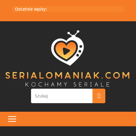
Przejdź
Ostatnie wpisy:
do
treści