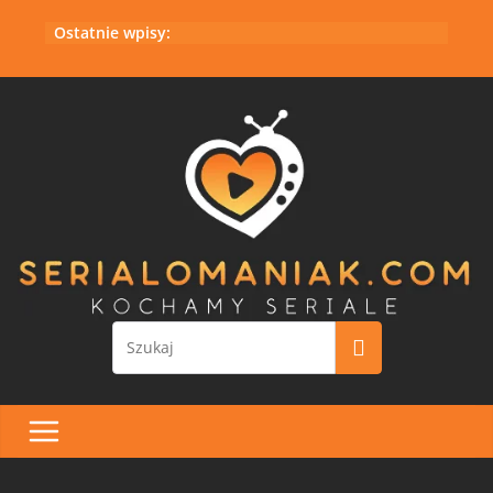
Przejdź
Ostatnie wpisy:
do
treści