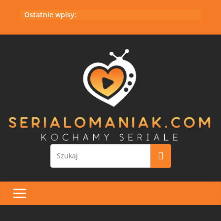
Przejdź
Ostatnie wpisy:
do
treści