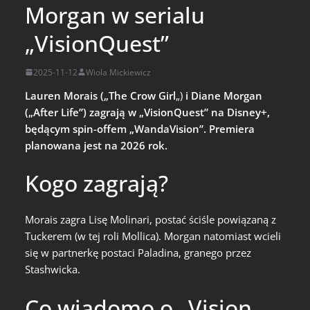
Morgan w serialu
„VisionQuest”
2025-11-12
Wiola Mickiewicz
Lauren Morais („The Crow Girl
„)
i Diane Morgan
(„After Life”) zagrają w „VisionQuest” na Disney+,
będącym spin-offem „WandaVision”. Premiera
planowana jest na 2026 rok.
Kogo zagrają?
Morais zagra Lisę Molinari, postać ściśle powiązaną z
Tuckerem (w tej roli Mollica). Morgan natomiast wcieli
się w partnerkę postaci Paladina, granego przez
Stashwicka.
Co wiadomo o „Vision