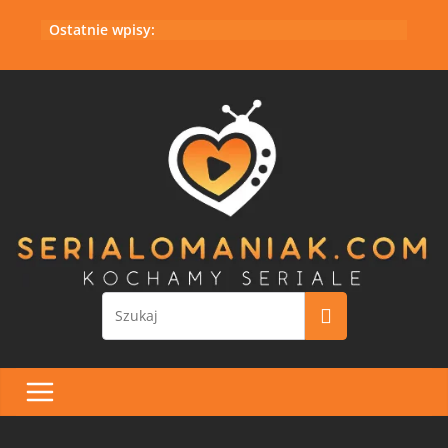
Przejdź
Ostatnie wpisy:
do
treści