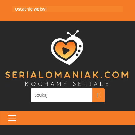
Przejdź
Ostatnie wpisy:
do
treści