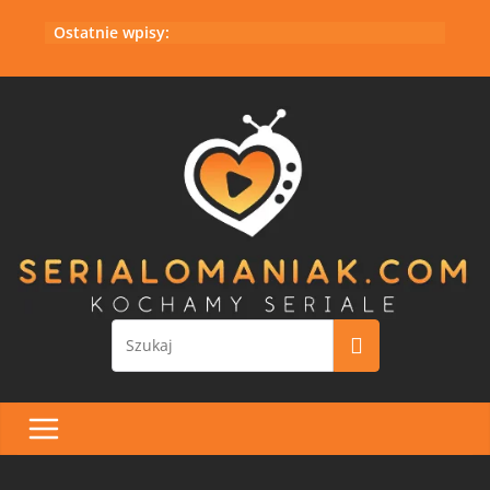
Przejdź
Ostatnie wpisy:
do
treści