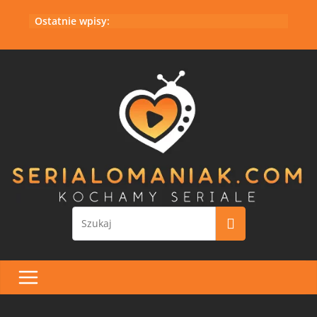
Przejdź
Ostatnie wpisy:
do
treści