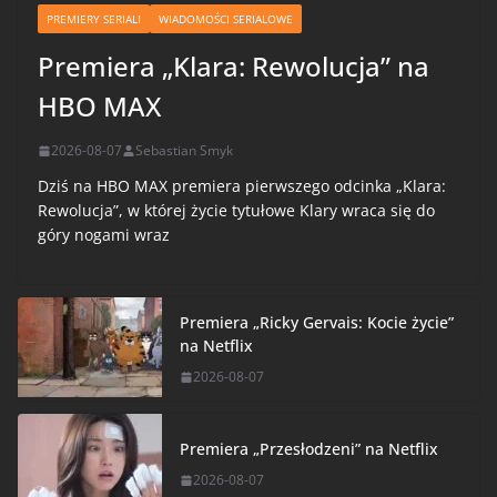
PREMIERY SERIALI
WIADOMOŚCI SERIALOWE
Premiera „Klara: Rewolucja” na
HBO MAX
2026-08-07
Sebastian Smyk
Dziś na HBO MAX premiera pierwszego odcinka „Klara:
Rewolucja”, w której życie tytułowe Klary wraca się do
góry nogami wraz
Premiera „Ricky Gervais: Kocie życie”
na Netflix
2026-08-07
Premiera „Przesłodzeni” na Netflix
2026-08-07