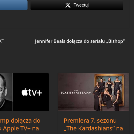
Tweetuj
K”
Jennifer Beals dołącza do serialu „Bishop”
Camp dołącza do
Premiera 7. sezonu
u Apple TV+ na
„The Kardashians” na