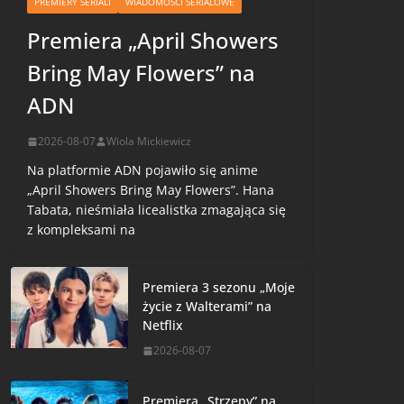
PREMIERY SERIALI
WIADOMOŚCI SERIALOWE
Premiera „April Showers
Bring May Flowers” na
ADN
2026-08-07
Wiola Mickiewicz
Na platformie ADN pojawiło się anime
„April Showers Bring May Flowers”. Hana
Tabata, nieśmiała licealistka zmagająca się
z kompleksami na
Premiera 3 sezonu „Moje
życie z Walterami” na
Netflix
2026-08-07
Premiera „Strzępy” na