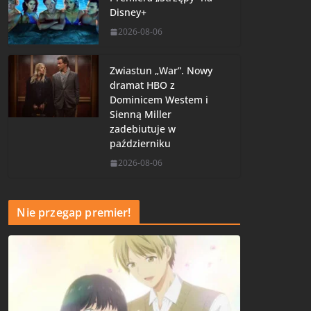
Disney+
2026-08-06
Zwiastun „War”. Nowy
dramat HBO z
Dominicem Westem i
Sienną Miller
zadebiutuje w
październiku
2026-08-06
Nie przegap premier!