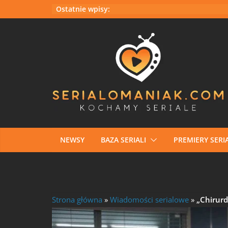
Przejdź
Ostatnie wpisy:
do
treści
NEWSY
BAZA SERIALI
PREMIERY SERIA
Strona główna
»
Wiadomości serialowe
»
„Chirurd