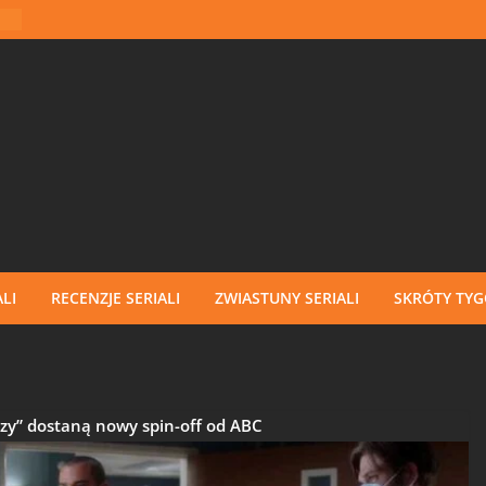
LI
RECENZJE SERIALI
ZWIASTUNY SERIALI
SKRÓTY TY
zy” dostaną nowy spin-off od ABC