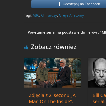
Udostępnij na Facebook
Tagi:
ABC
,
Chirurdzy
,
Greys Anatomy
Powstanie serial na podstawie thrillerów „4M
Zobacz również
Zdjęcia z 2. sezonu „A
Bill 
Man On The Inside”.
serial