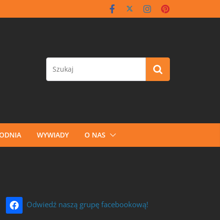
GODNIA
WYWIADY
O NAS
Odwiedź naszą grupę facebookową!