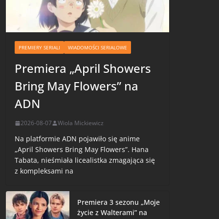
PREMIERY SERIALI
WIADOMOŚCI SERIALOWE
Premiera „April Showers
Bring May Flowers” na
ADN
2026-08-07
Wiola Mickiewicz
Na platformie ADN pojawiło się anime
„April Showers Bring May Flowers”. Hana
Tabata, nieśmiała licealistka zmagająca się
z kompleksami na
Premiera 3 sezonu „Moje
życie z Walterami” na