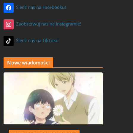
Śledź nas na Facebooku!
Zaobserwuj nas na Instagramie!
Śledź nas na TikToku!
Nowe wiadomości