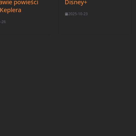
awie powieści
Disney+
 Keplera
2025-10-23
6-26