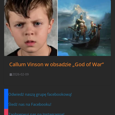
Callum Vinson w obsadzie „God of War”
2026-02-09
Odwiedź naszą grupę facebookową!
Śledź nas na Facebooku!
Zaobserwuj nas na Instagramie!