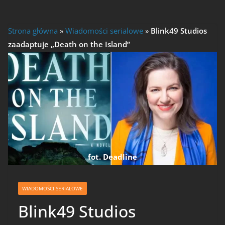
Strona główna
»
Wiadomości serialowe
»
Blink49 Studios
zaadaptuje „Death on the Island”
fot. Deadline
WIADOMOŚCI SERIALOWE
Blink49 Studios