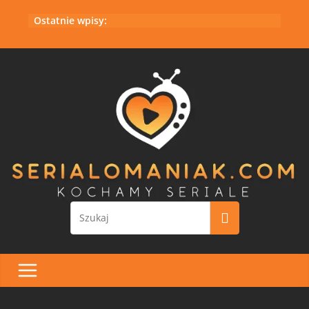
Przejdź
Ostatnie wpisy:
do
treści