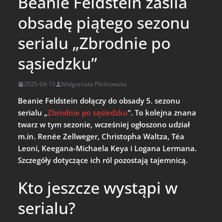
Beanie Feldstein zasila
obsadę piątego sezonu
serialu „Zbrodnie po
sąsiedzku”
2025-04-15
Małgorzata Plichtowska
Beanie Feldstein dołączy do obsady 5. sezonu
serialu „
Zbrodnie po sąsiedzku
”. To kolejna znana
twarz w tym sezonie, wcześniej ogłoszono udział
m.in. Renée Zellweger, Christopha Waltza, Téa
Leoni, Keegana-Michaela Keya i Logana Lermana.
Szczegóły dotyczące ich ról pozostają tajemnicą.
Kto jeszcze wystąpi w
serialu?