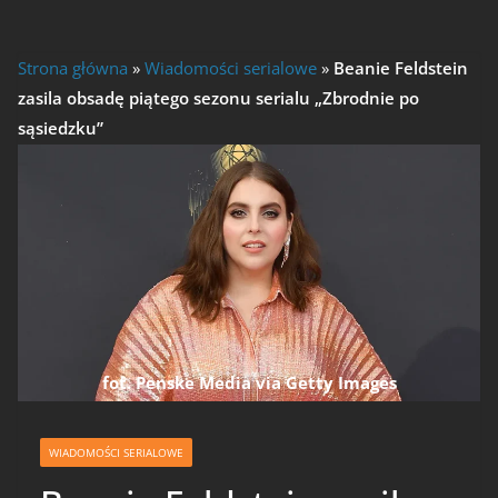
Strona główna
»
Wiadomości serialowe
»
Beanie Feldstein
zasila obsadę piątego sezonu serialu „Zbrodnie po
sąsiedzku”
fot. Penske Media via Getty Images
WIADOMOŚCI SERIALOWE