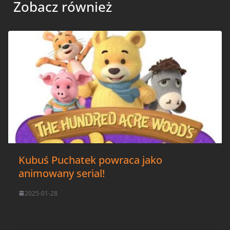
Zobacz również
Kubuś Puchatek powraca jako
animowany serial!
2025-01-28