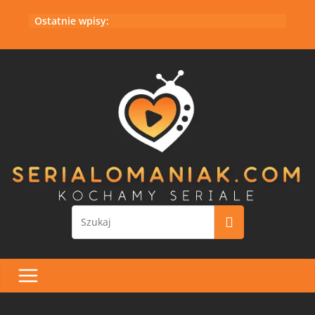
Przejdź
Ostatnie wpisy:
do
treści