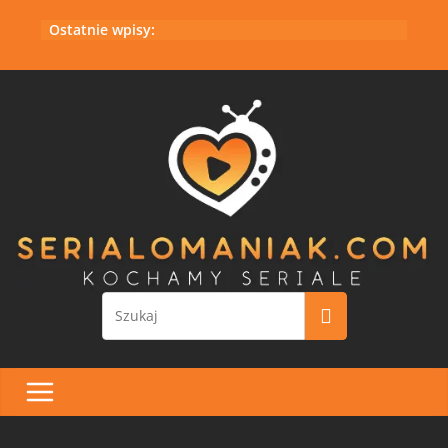
Przejdź
Ostatnie wpisy:
do
treści