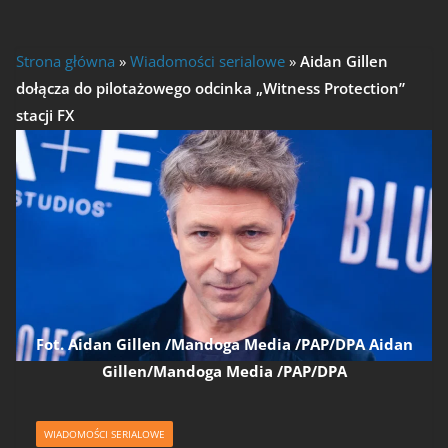
Strona główna
»
Wiadomości serialowe
»
Aidan Gillen
dołącza do pilotażowego odcinka „Witness Protection”
stacji FX
Fot. Aidan Gillen /Mandoga Media /PAP/DPA Aidan
Gillen/Mandoga Media /PAP/DPA
WIADOMOŚCI SERIALOWE