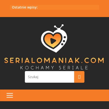
Przejdź
Ostatnie wpisy:
do
treści